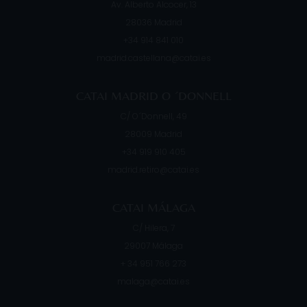
Av. Alberto Alcocer, 13
28036
Madrid
+34 914 841 010
madrid.castellana@catai.es
CATAI MADRID O ´DONNELL
C/ O´Donnell, 49
28009
Madrid
+34 919 910 405
madrid.retiro@catai.es
CATAI MÁLAGA
C/ Hilera, 7
29007
Málaga
+ 34 951 766 273
malaga@catai.es