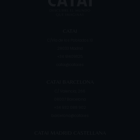
CATAI
C/Vía de los Poblados 13
28033
Madrid
+34 914091125
catai@catai.es
CATAI BARCELONA
C/ Valencia, 266
08007
Barcelona
+34 932 088 902
barcelona@catai.es
CATAI MADRID CASTELLANA