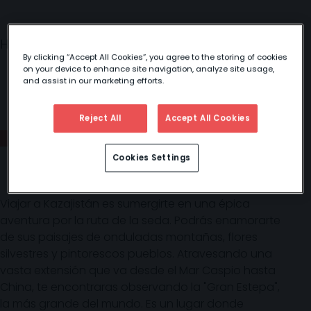
Home
/
Oriente Medio y Norte de
/
By clicking “Accept All Cookies”, you agree to the storing of cookies
África
Kazajistán
on your device to enhance site navigation, analyze site usage,
and assist in our marketing efforts.
Reject All
Accept All Cookies
KAZAJISTÁN
Cookies Settings
Viajar a Kazajistán es sumergirte en una épica
aventura por la ruta de la seda. Podrás enamorarte
de sus paisajes de onduladas montañas, flores
silvestres y pintorescos pueblos. Atravesando una
vasta extensión que va desde el Mar Caspio hasta
China, te encontraras observando la "Gran Estepa",
la más grande del mundo. Es un lugar donde