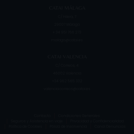
CATAI MÁLAGA
C/ Hilera, 7
29007
Málaga
+ 34 951 766 273
malaga@catai.es
CATAI VALENCIA
C/ Correos, 4
46002
Valencia
+34 962 565 332
valencia.correos@catai.es
Contacto
Condiciones Generales
Seguros y Asistencia en viaje
Privacidad y Confidencialidad
Política de Cookies
Póliza de Insolvencia
Canal Denuncias