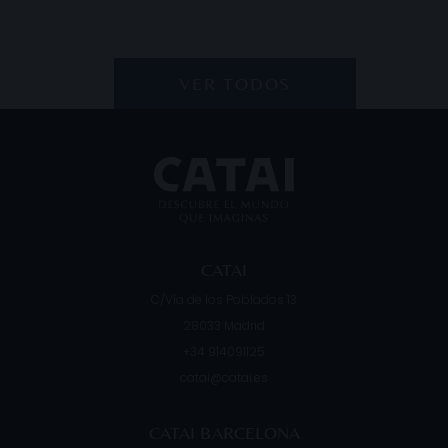
VER TODOS
CATAI
C/Vía de los Poblados 13
28033
Madrid
+34 914091125
catai@catai.es
CATAI BARCELONA