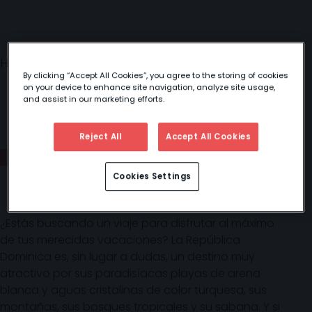
Home
/
Usa, Canadá y
/
República
By clicking “Accept All Cookies”, you agree to the storing of cookies
Caribe
Dominicana
on your device to enhance site navigation, analyze site usage,
and assist in our marketing efforts.
Reject All
Accept All Cookies
REPÚBLICA DOMINICANA
Cookies Settings
¿Estás buscando un viaje para disfrutar al máximo
de tus merecidas vacaciones? La República
Dominica es, sin lugar a dudas, un destino muy
atractivo por sus paradisíacas playas de arena
blanca y aguas cristalinas de color turquesa, sus
montañas, sus bosques tropicales y su sabana. Y si