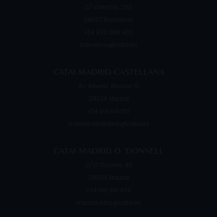
C/ Valencia, 266
08007
Barcelona
+34 932 088 902
barcelona@catai.es
CATAI MADRID CASTELLANA
Av. Alberto Alcocer, 13
28036
Madrid
+34 914 841 010
madrid.castellana@catai.es
CATAI MADRID O ´DONNELL
C/ O´Donnell, 49
28009
Madrid
+34 919 910 405
madrid.retiro@catai.es