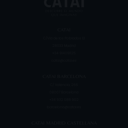
CATAI
C/Vía de los Poblados 13
28033
Madrid
+34 914091125
catai@catai.es
CATAI BARCELONA
C/ Valencia, 266
08007
Barcelona
+34 932 088 902
barcelona@catai.es
CATAI MADRID CASTELLANA