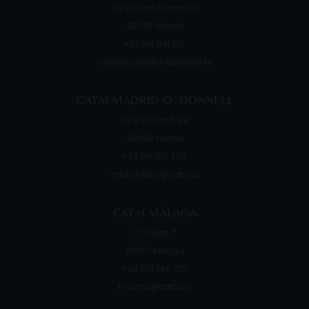
Av. Alberto Alcocer, 13
28036
Madrid
+34 914 841 010
madrid.castellana@catai.es
CATAI MADRID O ´DONNELL
C/ O´Donnell, 49
28009
Madrid
+34 919 910 405
madrid.retiro@catai.es
CATAI MÁLAGA
C/ Hilera, 7
29007
Málaga
+ 34 951 766 273
malaga@catai.es