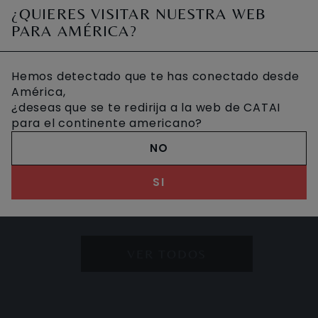
LIBERTAD
MAURI
¿QUIERES VISITAR NUESTRA WEB
PARA AMÉRICA?
Disfruta recorriendo esta maravillosa
Recorre los p
Hemos detectado que te has conectado desde
isla del océano Índico, descubre sus
Reunión, y re
América,
volcanes, sus montañas y valles, y
isla Mauricio
¿deseas que se te redirija a la web de CATAI
sus pintorescos pueblos de
perfecta de 
10 DIAS DESDE
11 DIAS DE
para el continente americano?
2.160 €
2.355 
arquitectura
estas islas pe
NO
Extensiones:
Mauricio
Visitando:
Mau
SI
VER TODOS