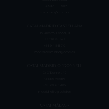
+34 932 088 902
barcelona@catai.es
CATAI MADRID CASTELLANA
Av. Alberto Alcocer, 13
28036
Madrid
+34 914 841 010
madrid.castellana@catai.es
CATAI MADRID O ´DONNELL
C/ O´Donnell, 49
28009
Madrid
+34 919 910 405
madrid.retiro@catai.es
CATAI MÁLAGA