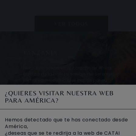
VER TODOS
TANZANIA
Descubre Tanzania, el corazón de África.
Disfruta de la belleza salvaje del Serengeti y
Kilimanjaro. Destino que inspira por su
diversidad
¿QUIERES VISITAR NUESTRA WEB
PARA AMÉRICA?
VER VIDEO
Hemos detectado que te has conectado desde
América,
¿deseas que se te redirija a la web de CATAI