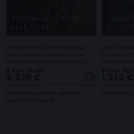
TANZANIA, SAFARI
VACAC
MARAFIKI
ZANZÍ
Realizar un safari en Tanzania es
¿Estás desean
adentrarnos en el interior de una
fantástico p
caldera volcánica en busca de la
descansar en
fauna que habita en su interior, y
vacaciones? 
8 DIAS DESDE
8 DIAS DES
3.570 €
1.320 
recorrer las v
ya que, a co
Extensiones:
Zanzibar , Mauricio,
Extensiones:
D
Seychelles, Maldivas