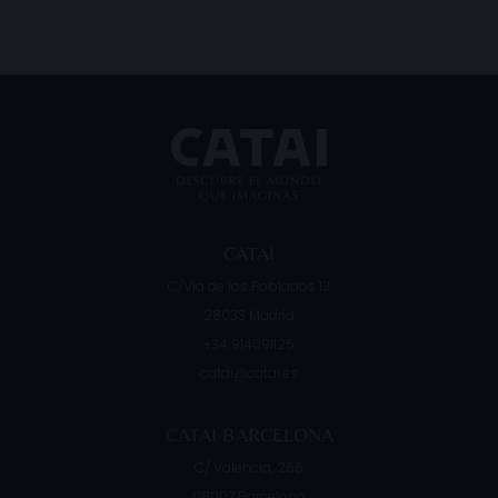
CATAI
C/Vía de los Poblados 13
28033
Madrid
+34 914091125
catai@catai.es
CATAI BARCELONA
C/ Valencia, 266
08007
Barcelona