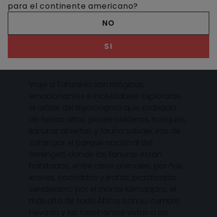
para el continente americano?
NO
DESCUBRE TANZANIA
SI
Viaje a Tanzania son mágicas,
emocionantes e inolvidables. Explorarás
el cráter del Ngorongoro que, rodeado
de tierras altas, posee calderas, bosques,
llanuras abiertas y fauna salvaje; irás de
safari por el parque nacional del
Serengeti, donde las llanuras están
habitadas, entre otros animales, por ñus,
leones, cocodrilos y jirafas; practicarás
senderismo por el monte Kilimanjaro, el
más alto de toda África, con su cumbre
nevada y las fascinantes vistas a las