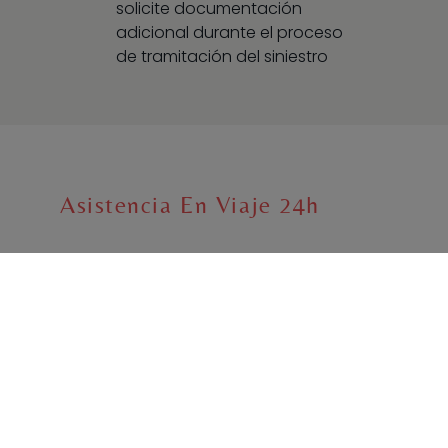
solicite documentación
adicional durante el proceso
de tramitación del siniestro
Asistencia En Viaje 24h
Asistencia en viaje 24h / 365 días
+34 913 891 242
CATAI pone esta asistencia a tu
disposición a través de H24, que con