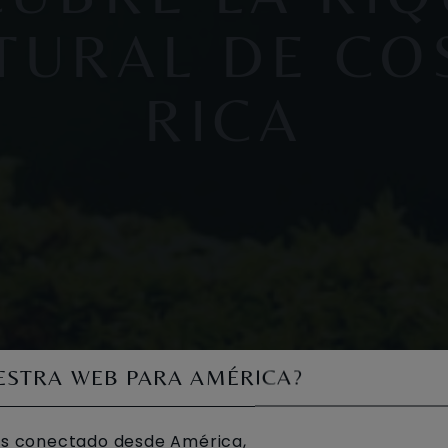
TURAL DE CO
RICA
UESTRA WEB PARA AMÉRICA?
s conectado desde América,