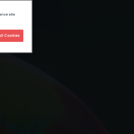
ance site
ll Cookies