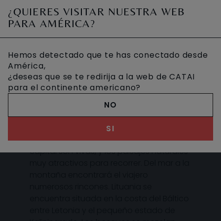
¿QUIERES VISITAR NUESTRA WEB
PARA AMÉRICA?
DESCUBRE LITUANIA
Hemos detectado que te has conectado desde
América,
¿deseas que se te redirija a la web de CATAI
para el continente americano?
Lituania ofrece al visitante la oportunidad
de conocer la realidad histórica y
NO
presente del Báltico. El país tiene una
interesante cultura y un ánimo digno de
SI
compartir. Las ciudades, y no sólo la
capital son vivas, y los paisajes naturales
muy atractivos para recorrer. Del mar a la
montaña encontrará el viajero
numerosos rincones. Lituania se
encuentra situada en la costa del Báltico
entre Letonia y el pequeño estado de