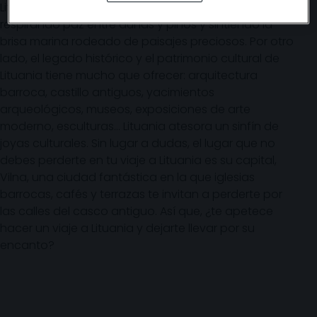
Lituania, podrás recorrer el istmo de Curlandia,
respirando paz entre dunas y pinos y sintiendo la
brisa marina rodeado de paisajes preciosos. Por otro
lado, el legado histórico y el patrimonio cultural de
Lituania tiene mucho que ofrecer: arquitectura
barroca, castillo antiguos, yacimientos
arqueológicos, museos, exposiciones de arte
moderno, esculturas… Lituania atesora un sinfín de
joyas culturales. Sin lugar a dudas, el lugar que no
debes perderte en tu viaje a Lituania es su capital,
Vilna, una ciudad fantástica en la que iglesias
barrocas, cafés y terrazas te invitan a perderte por
las calles del casco antiguo. Así que, ¿te apetece
hacer un viaje a Lituania y dejarte llevar por su
encanto?