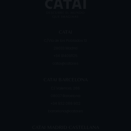
poblada, por
CATAI
C/Vía de los Poblados 13
28033
Madrid
+34 914091125
catai@catai.es
CATAI BARCELONA
C/ Valencia, 266
08007
Barcelona
+34 932 088 902
barcelona@catai.es
CATAI MADRID CASTELLANA