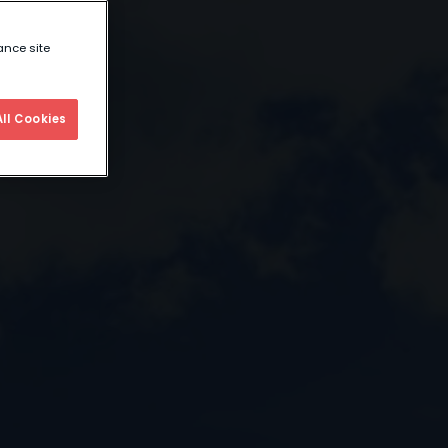
ance site
ll Cookies