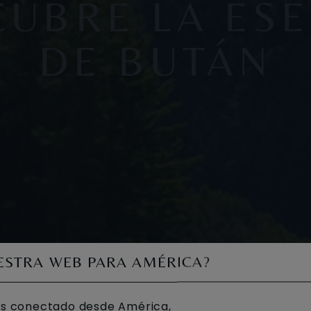
CUBRE LA ESE
DE BUTÁN
UESTRA WEB PARA AMÉRICA?
s conectado desde América,