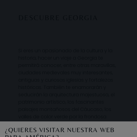
DESCUBRE GEORGIA
Si eres un apasionado de la cultura y la
historia, hacer un viaje a Georgia te
permitirá conocer, entre otras maravillas,
ciudades medievales muy interesantes,
antiguas y curiosas iglesias y fortalezas
históricas. También te enamorarán y
seducirán la arquitectura majestuosa, el
patrimonio artístico, los fascinantes
paisajes montañosos del Cáucaso, los
valles de color verde por la frondosa
vegetación, las playas del mar Negro, las
¿QUIERES VISITAR NUESTRA WEB
bodegas de vino y el carácter