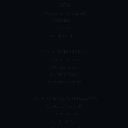
CATAI
C/Vía de los Poblados 13
28033
Madrid
+34 914091125
catai@catai.es
CATAI BARCELONA
C/ Valencia, 266
08007
Barcelona
+34 932 088 902
barcelona@catai.es
CATAI MADRID CASTELLANA
Av. Alberto Alcocer, 13
28036
Madrid
+34 914 841 010