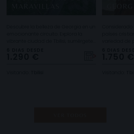
MARAVILLAS
GEORG
Descubre la belleza de Georgia en un
Considerado 
emocionante circuito. Explora la
países cristi
vibrante ciudad de Tbilisi, sumérgete
variedad de 
en la cultura de Kajetia, te
sorprendente
6 DIAS DESDE
6 DIAS DES
1.290 €
1.750 
maravillarás
esperan en e
Visitando:
Tbilisi
Visitando:
Tbil
VER TODOS