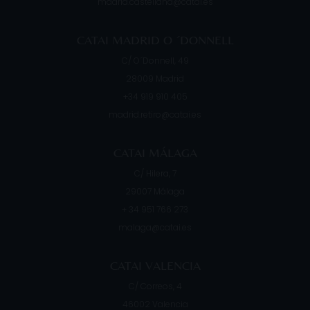
madrid.castellana@catai.es
CATAI MADRID O ´DONNELL
C/ O´Donnell, 49
28009
Madrid
+34 919 910 405
madrid.retiro@catai.es
CATAI MÁLAGA
C/ Hilera, 7
29007
Málaga
+ 34 951 766 273
malaga@catai.es
CATAI VALENCIA
C/ Correos, 4
46002
Valencia