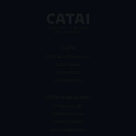
te y
pequeñas islas, llamadas: Gili
turi
rar el
Trawangan, Gili Meno y Gili Air, al que
Indochi
llegamos
CATAI
C/Vía de los Poblados 13
28033
Madrid
+34 914091125
catai@catai.es
CATAI BARCELONA
C/ Valencia, 266
08007
Barcelona
+34 932 088 902
barcelona@catai.es