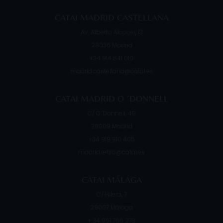
CATAI MADRID CASTELLANA
Av. Alberto Alcocer, 13
28036
Madrid
+34 914 841 010
madrid.castellana@catai.es
CATAI MADRID O ´DONNELL
C/ O´Donnell, 49
28009
Madrid
+34 919 910 405
madrid.retiro@catai.es
CATAI MÁLAGA
C/ Hilera, 7
29007
Málaga
+ 34 951 766 273