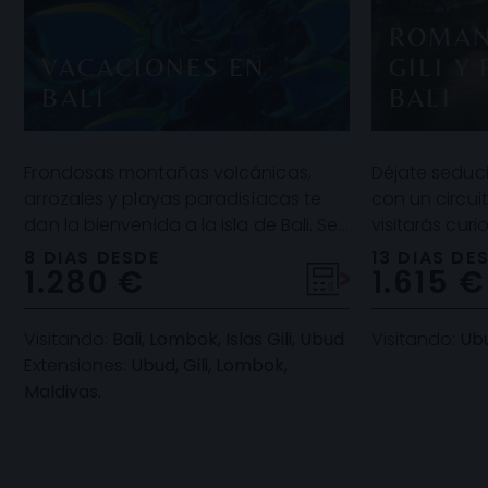
ROMAN
VACACIONES EN
GILI Y
BALI
BALI
Frondosas montañas volcánicas,
Déjate seduci
arrozales y playas paradisíacas te
con un circui
dan la bienvenida a la isla de Bali. Se
visitarás cur
trata de un destino de ensueño, ideal
contemplarás 
8 DIAS DESDE
13 DIAS DE
1.280 €
1.615 €
para d
a
Visitando:
Bali, Lombok, Islas Gili, Ubud
Visitando:
Ubud
Extensiones:
Ubud, Gili, Lombok,
Maldivas.