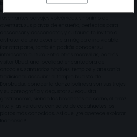
islas de Indonesia, 8.000 de ellas deshabitadas, son
ideales para los amantes de la naturaleza. Sus
fascinantes paisajes volcánicos, sinónimo de
aventura, sus playas de ensueño, perfectas para
descansar y desconectar, y su fauna te invitan a
disfrutar de una experiencia mágica e inolvidable.
Por otra parte, también podrás conocer su
interesante cultura. Entre otras maravillas, podrás
visitar Ubud, una localidad encantadora de
arrozales, santuarios hindúes, templos y artesanía
tradicional, descubrir el templo budista de
Borobudur, conocer la danza balinesa son sus trajes
y su coreografía y degustar su exquisita
gastronomía, siendo las brochetas de carne, el arroz
frito y las verduras con salsa de cacahuetes los
platos más conocidos. Así que, ¿te apetece explorar
Indonesia?