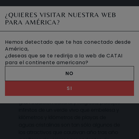
¿QUIERES VISITAR NUESTRA WEB
VER TODOS
PARA AMÉRICA?
Hemos detectado que te has conectado desde
América,
DESCUBRE INDONESIA
¿deseas que se te redirija a la web de CATAI
para el continente americano?
NO
Grandiosos museos, delicadas mezquitas
SI
y majestuosos templos, símbolo de la
gran tradición cultural y religiosa, paisajes
infinitos de un verde vivo que embelesa y
kilómetros y kilómetros de playas de
aguas cristalinas son tan sólo algunos de
los atractivos que cautivan año tras año