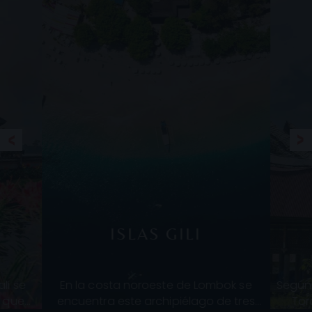
ISLAS GILI
li se
En la costa noroeste de Lombok se
Según 
o que
encuentra este archipiélago de tres
Tor