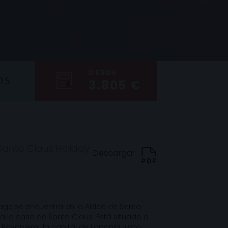
DESDE
OS
3.805 €
Santa Claus Holiday
Descargar
llage se encuentra en la Aldea de Santa
a la casa de Santa Claus. Está situado a
Rovaniemi, la capital de Laponia, justo