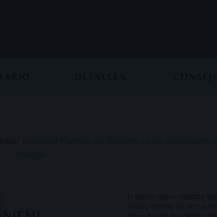
ERARIO
DETALLES
CONSEJ
ndia
/
Especial Puente de Diciembre en Rovaniemi: 
Village
El Santa Claus Holiday Vi
E
Claus, donde se encuentr
NIEMI:
unos 6 kms del centro de 