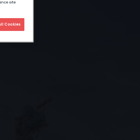
ance site
ll Cookies