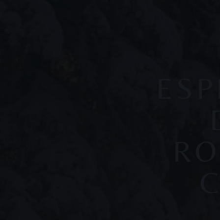
ESP
RO
C