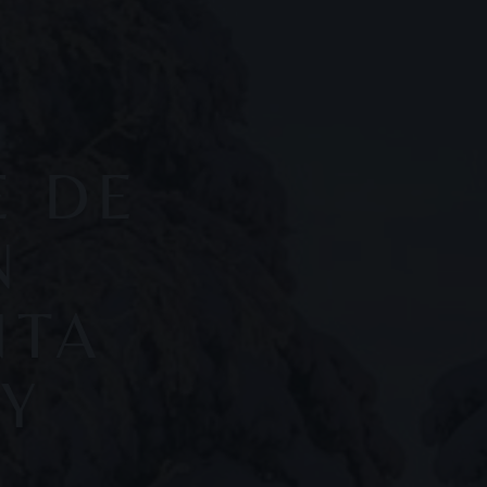
E DE
N
NTA
AY