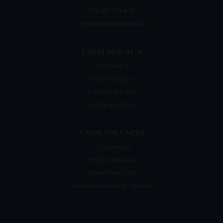
+34 919 910 405
madrid.retiro@catai.es
CATAI MÁLAGA
C/ Hilera, 7
29007
Málaga
+ 34 951 766 273
malaga@catai.es
CATAI VALENCIA
C/ Correos, 4
46002
Valencia
+34 962 565 332
valencia.correos@catai.es