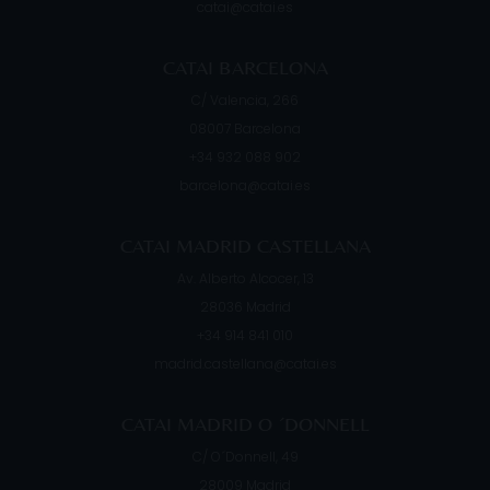
catai@catai.es
CATAI BARCELONA
C/ Valencia, 266
08007
Barcelona
+34 932 088 902
barcelona@catai.es
CATAI MADRID CASTELLANA
Av. Alberto Alcocer, 13
28036
Madrid
+34 914 841 010
madrid.castellana@catai.es
CATAI MADRID O ´DONNELL
C/ O´Donnell, 49
28009
Madrid