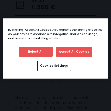
DESDE
1.355 €
By clicking “Accept All Cookies”, you agree to the storing of cookies
EL ESTE
on your device to enhance site navigation, analyze site usage,
and assist in our marketing efforts.
HISTÓRICO
Reject All
Accept All Cookies
Cookies Settings
Visita las ciudades con más historia de los
Estados Unidos donde su arquitectura y
monumentos hablan por sí mismos y son