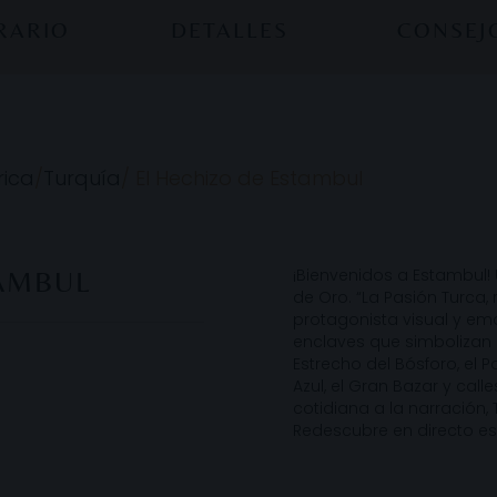
ERARIO
DETALLES
CONSEJ
rica
/
Turquía
/
El Hechizo de Estambul
¡Bienvenidos a Estambul! 
TAMBUL
de Oro. “La Pasión Turca,
protagonista visual y em
enclaves que simbolizan el
Estrecho del Bósforo, el P
Azul, el Gran Bazar y cal
cotidiana a la narración
Redescubre en directo es