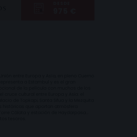
DESDE
OS
975 €
Unión entre Europa y Asía, en pleno Cuerno
 representa a Estambul y es el gran
ocional de la película con muchos de los
 cruce cultural entre Europa y Asia: el
alacio de Topkapi, Santa Sifua y la Mezquita
les históricas que aportan atmósfera
, Torre Cálata y estación de Haydarpasa…
tos tesoros.