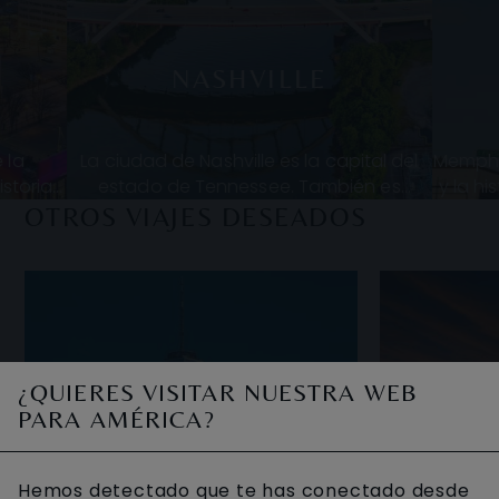
NASHVILLE
 la
La ciudad de Nashville es la capital del
Memphi
istoria
estado de Tennessee. También es
y la hi
de su
conocida como la “Capital Mundial de la
ident
OTROS VIAJES DESEADOS
tal y
Composición”. Compositores de todo el
¿QUIERES VISITAR NUESTRA WEB
PARA AMÉRICA?
Hemos detectado que te has conectado desde