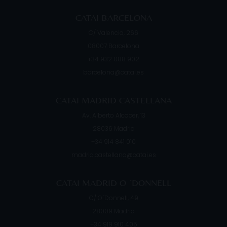
CATAI BARCELONA
C/ Valencia, 266
08007
Barcelona
+34 932 088 902
barcelona@catai.es
CATAI MADRID CASTELLANA
Av. Alberto Alcocer, 13
28036
Madrid
+34 914 841 010
madrid.castellana@catai.es
CATAI MADRID O ´DONNELL
C/ O´Donnell, 49
28009
Madrid
+34 919 910 405