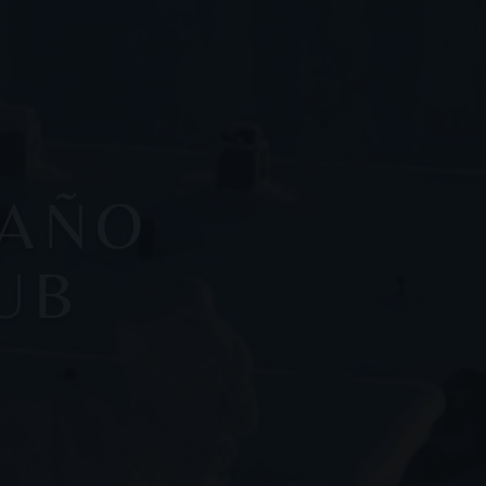
 AÑO
UB