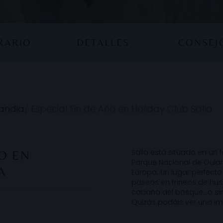
ERARIO
DETALLES
CONSEJ
landia
/
Especial Fin de Año en Holiday Club Salla
Salla está situado en un 
ÑO EN
Parque Nacional de Oulan
A
Europa. Un lugar perfecto
paseos en trineos de hus
cabaña del bosque…o simp
Quizás podáis ver una im