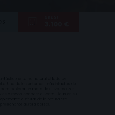
DESDE
OS
3.100 €
fantástico entorno natural al lado del
ka. Uno de los entornos más intactos de
 para explorar en moto de nieve, realizar
kies o renos, conocer a Santa Claus en su
lemente disfrutar de la naturaleza.
presionante aurora boreal.