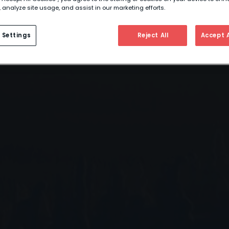
 analyze site usage, and assist in our marketing efforts.
 Settings
Reject All
Accept A