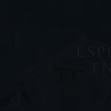
ESP
E