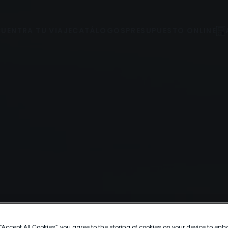
UENTRA TU VIAJE
CATÁLOGOS
PRESUPUESTO ONLINE
 “Accept All Cookies”, you agree to the storing of cookies on your device to enh