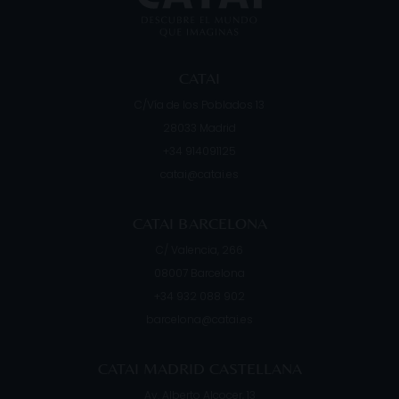
CATAI
C/Vía de los Poblados 13
28033
Madrid
+34 914091125
catai@catai.es
CATAI BARCELONA
C/ Valencia, 266
08007
Barcelona
+34 932 088 902
barcelona@catai.es
CATAI MADRID CASTELLANA
Av. Alberto Alcocer, 13