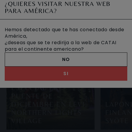
ón. A
muy reducida, ya que su naturalez
nece
¿QUIERES VISITAR NUESTRA WEB
PARA AMÉRICA?
Hemos detectado que te has conectado desde
América,
¿deseas que se te redirija a la web de CATAI
para el continente americano?
NO
SI
ESPECIAL PRE-
PUENTE DE
DICIEMBRE EN LEVI:
LAPON
NORTHERN LIGHTS
FINLAN
VILLAGE
SYÖTE