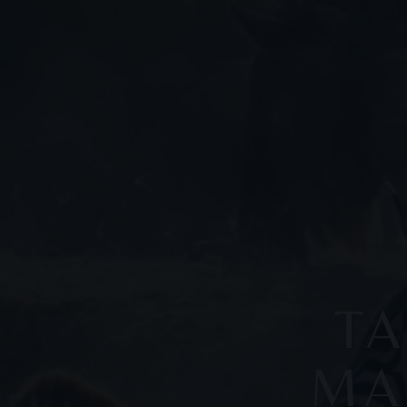
TA
MA