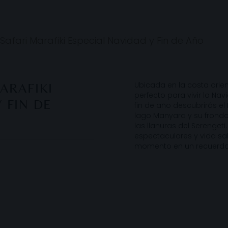
Safari Marafiki Especial Navidad y Fin de Año
Ubicada en la costa orient
ARAFIKI
perfecto para vivir la Nav
 FIN DE
fin de año descubrirás el 
lago Manyara y su frondo
las llanuras del Serengeti
espectaculares y vida sa
momento en un recuerdo 