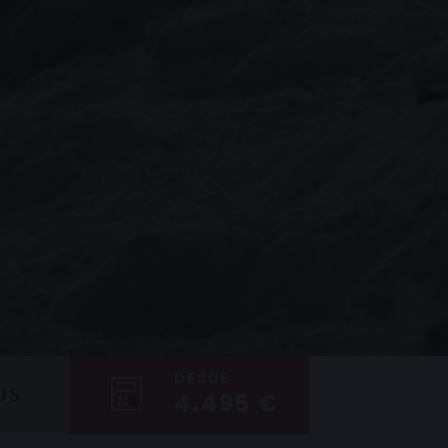
DESDE
OS
4.495 €