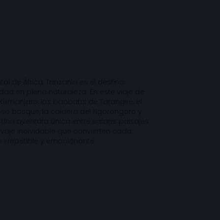
al de África, Tanzania es el destino
idad en plena naturaleza. En este viaje de
Kilimanjaro, los baobabs de Tarangire, el
so bosque, la caldera del Ngorongoro y
. Una aventura única entre safaris, paisajes
lvaje inolvidable que convierten cada
irrepetible y emocionante.