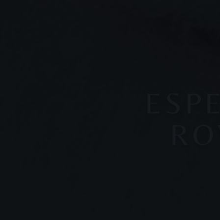
ESP
RO