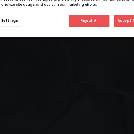
 analyze site usage, and assist in our marketing efforts.
 Settings
Reject All
Accept A