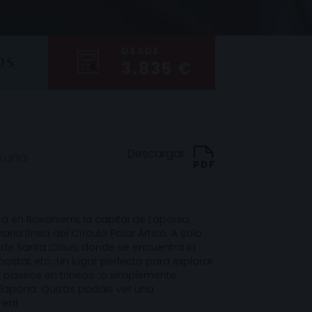
DESDE
OS
3.835 €
Descargar
akuna
ra en Rovaniemi, la capital de Laponia,
ria línea del Círculo Polar Ártico. A solo
 de Santa Claus, donde se encuentra la
 postal, etc…Un lugar perfecto para explorar
ar paseos en trineos…o simplemente
a lapona. Quizás podáis ver una
eal.