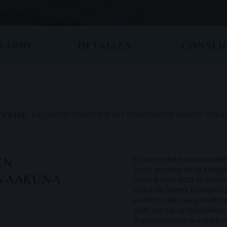
ERARIO
DETALLES
CONSEJ
landia
/
Especial Navidad en Rovaniemi: Sokos Va
El Sokos Hotel se encuent
EN
justo encima de la imagina
 VAAKUNA
unos 6 kms está la Aldea
casa de Santa, la oficina
en moto de nieve, realiz
disfrutar de la naturalez
impresionante aurora bor