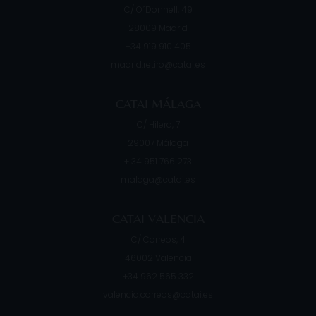
C/ O´Donnell, 49
28009
Madrid
+34 919 910 405
madrid.retiro@catai.es
CATAI MÁLAGA
C/ Hilera, 7
29007
Málaga
+ 34 951 766 273
malaga@catai.es
CATAI VALENCIA
C/ Correos, 4
46002
Valencia
+34 962 565 332
valencia.correos@catai.es