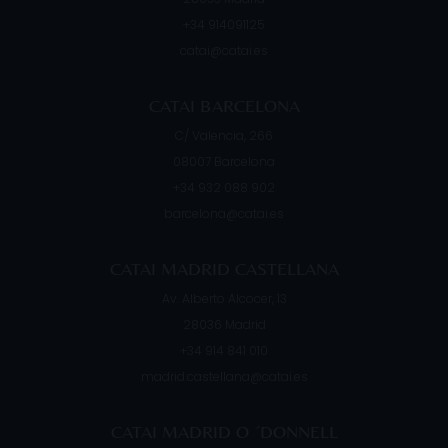
+34 914091125
catai@catai.es
CATAI BARCELONA
C/ Valencia, 266
08007
Barcelona
+34 932 088 902
barcelona@catai.es
CATAI MADRID CASTELLANA
Av. Alberto Alcocer, 13
28036
Madrid
+34 914 841 010
madrid.castellana@catai.es
CATAI MADRID O ´DONNELL