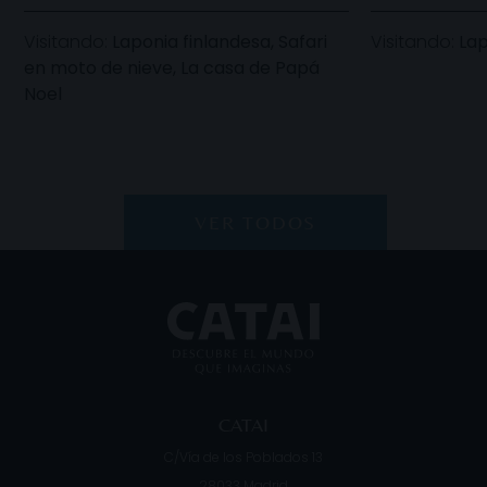
Visitando:
Laponia finlandesa, Safari
Visitando:
Lap
en moto de nieve, La casa de Papá
Noel
VER TODOS
CATAI
C/Vía de los Poblados 13
28033
Madrid