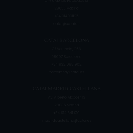
C/Vía de los Poblados 13
28033
Madrid
+34 914091125
catai@catai.es
CATAI BARCELONA
C/ Valencia, 266
08007
Barcelona
+34 932 088 902
barcelona@catai.es
CATAI MADRID CASTELLANA
Av. Alberto Alcocer, 13
28036
Madrid
+34 914 841 010
madrid.castellana@catai.es