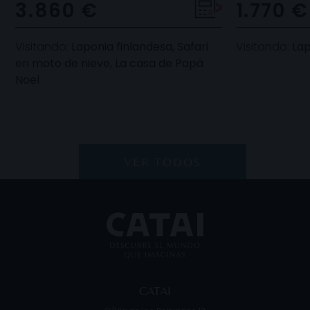
3.860 €
1.770 €
Laponia
finlandesa es
Visitando:
Laponia finlandesa, Safari
Visitando:
Lap
en moto de nieve, La casa de Papá
Noel
VER TODOS
CATAI