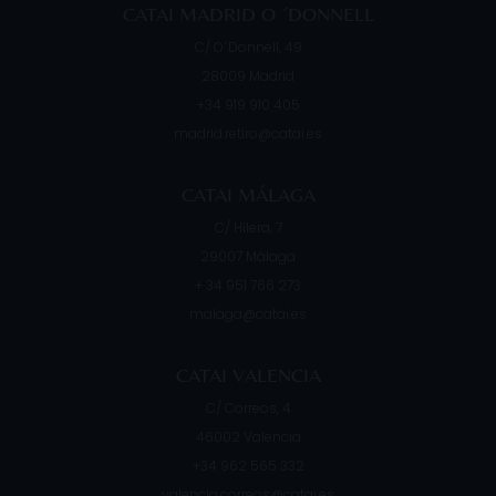
CATAI MADRID O ´DONNELL
C/ O´Donnell, 49
28009
Madrid
+34 919 910 405
madrid.retiro@catai.es
CATAI MÁLAGA
C/ Hilera, 7
29007
Málaga
+ 34 951 766 273
malaga@catai.es
CATAI VALENCIA
C/ Correos, 4
46002
Valencia
+34 962 565 332
valencia.correos@catai.es