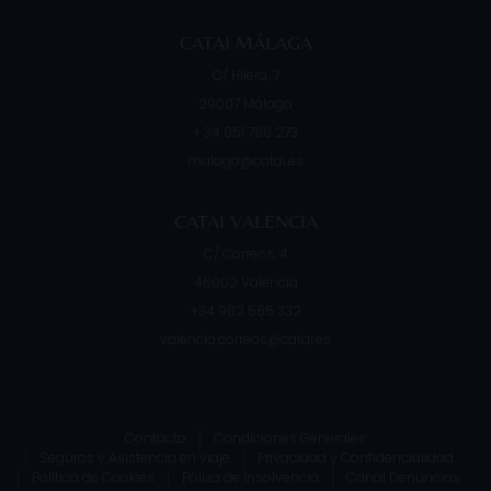
CATAI MÁLAGA
C/ Hilera, 7
29007
Málaga
+ 34 951 766 273
malaga@catai.es
CATAI VALENCIA
C/ Correos, 4
46002
Valencia
+34 962 565 332
valencia.correos@catai.es
Contacto
Condiciones Generales
Seguros y Asistencia en viaje
Privacidad y Confidencialidad
Política de Cookies
Póliza de Insolvencia
Canal Denuncias