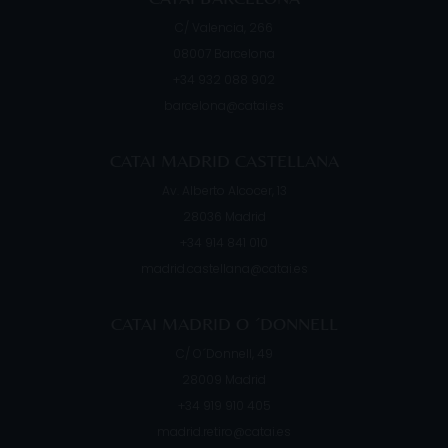
C/ Valencia, 266
08007
Barcelona
+34 932 088 902
barcelona@catai.es
CATAI MADRID CASTELLANA
Av. Alberto Alcocer, 13
28036
Madrid
+34 914 841 010
madrid.castellana@catai.es
CATAI MADRID O ´DONNELL
C/ O´Donnell, 49
28009
Madrid
+34 919 910 405
madrid.retiro@catai.es