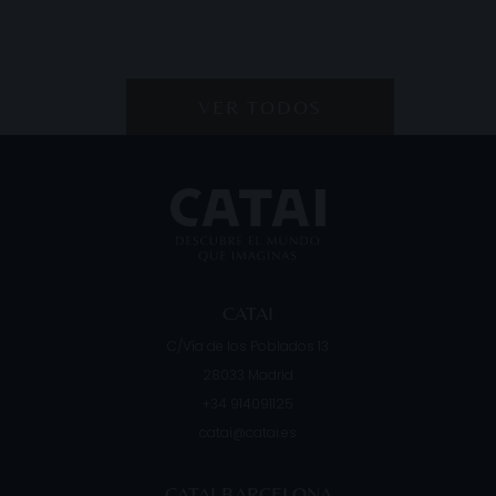
VER TODOS
CATAI
C/Vía de los Poblados 13
28033
Madrid
+34 914091125
catai@catai.es
CATAI BARCELONA