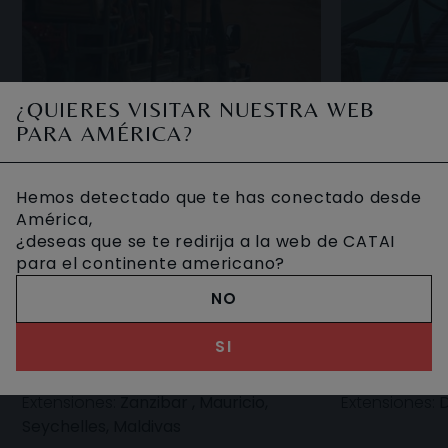
¿QUIERES VISITAR NUESTRA WEB
PARA AMÉRICA?
TANZANIA, SAFARI
VACAC
MARAFIKI
ZANZÍ
Hemos detectado que te has conectado desde
América,
¿deseas que se te redirija a la web de CATAI
Realizar un safari en Tanzania es
¿Estás desean
para el continente americano?
adentrarnos en el interior de una
fantástico p
caldera volcánica en busca de la
descansar en
NO
fauna que habita en su interior, y
vacaciones? 
8 DIAS DESDE
8 DIAS DES
3.570 €
1.320 
recorrer las v
ya que, a co
SI
Extensiones:
Zanzibar , Mauricio,
Extensiones:
D
Seychelles, Maldivas