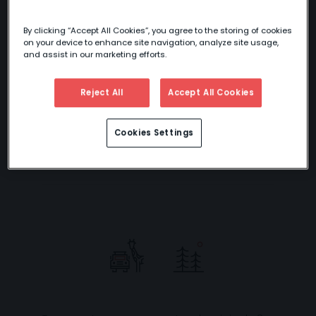
By clicking “Accept All Cookies”, you agree to the storing of cookies
PRÓXIMAMENTE
on your device to enhance site navigation, analyze site usage,
and assist in our marketing efforts.
Reject All
Accept All Cookies
SAFARI MARAFIKI
ESPECIAL FÍN DE
Cookies Settings
AÑO