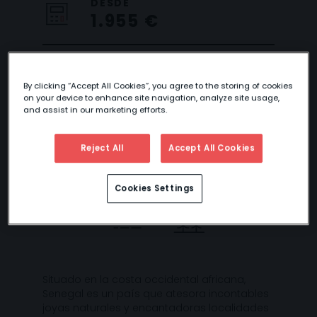
DESDE
1.955 €
By clicking “Accept All Cookies”, you agree to the storing of cookies
SENEGAL
on your device to enhance site navigation, analyze site usage,
and assist in our marketing efforts.
AUTÉNTICO
Reject All
Accept All Cookies
Cookies Settings
Situado en la costa occidental africana,
Senegal es un país que atesora incontables
joyas naturales y encantadoras localidades