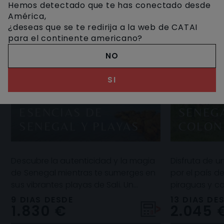
Hemos detectado que te has conectado desde
América,
¿deseas que se te redirija a la web de CATAI
para el continente americano?
NO
SI
ESENCIAS DE
SENEGA
SENEGAL Y PLAYAS
COLON
Descubre la autenticidad y la magia
Disfruta de u
de Senegal mientras te sumerges en
por el país d
sus vibrantes playas de Sali. Un
piraguas y 
circuito exquisito que combina
descubriremo
9 DIAS DESDE
13 DIAS DE
1.830 €
2.045 
cultura, tradic
ornitológica 