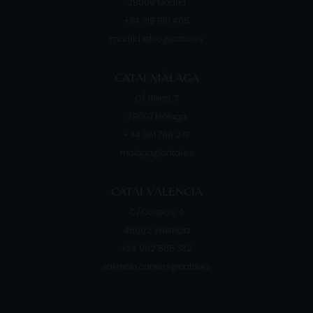
28009
Madrid
+34 919 910 405
madrid.retiro@catai.es
CATAI MÁLAGA
C/ Hilera, 7
29007
Málaga
+ 34 951 766 273
malaga@catai.es
CATAI VALENCIA
C/ Correos, 4
46002
Valencia
+34 962 565 332
valencia.correos@catai.es