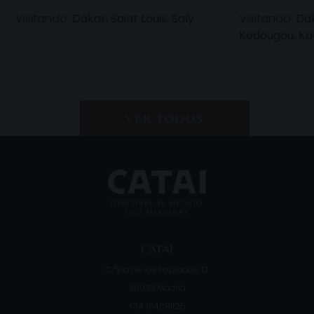
Visitando:
Dakar, Saint Louis, Saly
Visitando:
Dak
Kedougou, Kao
VER TODOS
CATAI
C/Vía de los Poblados 13
28033
Madrid
+34 914091125