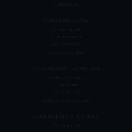
catai@catai.es
CATAI BARCELONA
C/ Valencia, 266
08007
Barcelona
+34 932 088 902
barcelona@catai.es
CATAI MADRID CASTELLANA
Av. Alberto Alcocer, 13
28036
Madrid
+34 914 841 010
madrid.castellana@catai.es
CATAI MADRID O ´DONNELL
C/ O´Donnell, 49