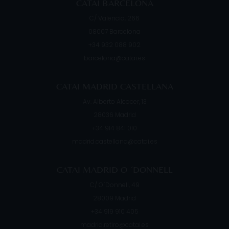
CATAI BARCELONA
C/ Valencia, 266
08007
Barcelona
+34 932 088 902
barcelona@catai.es
CATAI MADRID CASTELLANA
Av. Alberto Alcocer, 13
28036
Madrid
+34 914 841 010
madrid.castellana@catai.es
CATAI MADRID O ´DONNELL
C/ O´Donnell, 49
28009
Madrid
+34 919 910 405
madrid.retiro@catai.es