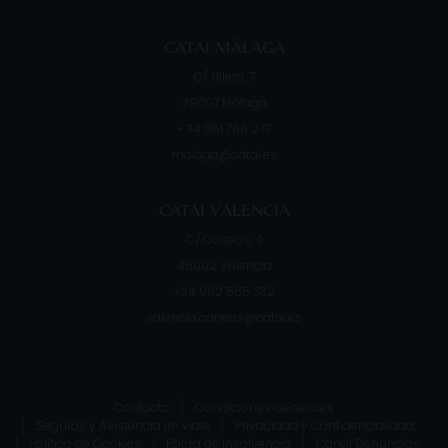
CATAI MÁLAGA
C/ Hilera, 7
29007
Málaga
+ 34 951 766 273
malaga@catai.es
CATAI VALENCIA
C/ Correos, 4
46002
Valencia
+34 962 565 332
valencia.correos@catai.es
Contacto
Condiciones Generales
Seguros y Asistencia en viaje
Privacidad y Confidencialidad
Política de Cookies
Póliza de Insolvencia
Canal Denuncias