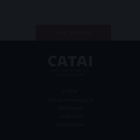
VER TODOS
CATAI
C/Vía de los Poblados 13
28033
Madrid
+34 914091125
catai@catai.es