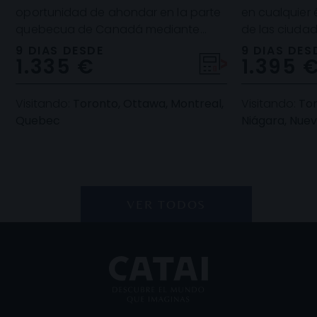
oportunidad de ahondar en la parte
en cualquier 
quebecua de Canadá mediante
de las ciuda
actividades opcionales que te
York con todo
9 DIAS DESDE
9 DIAS DES
1.335 €
1.395 
descubrirán los encantos de
Visitando:
Toronto, Ottawa, Montreal,
Visitando:
Tor
Quebec
Niágara, Nuev
VER TODOS