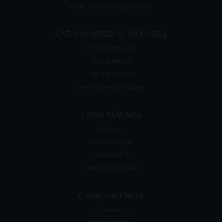
madrid.castellana@catai.es
CATAI MADRID O ´DONNELL
C/ O´Donnell, 49
28009
Madrid
+34 919 910 405
madrid.retiro@catai.es
CATAI MÁLAGA
C/ Hilera, 7
29007
Málaga
+ 34 951 766 273
malaga@catai.es
CATAI VALENCIA
C/ Correos, 4