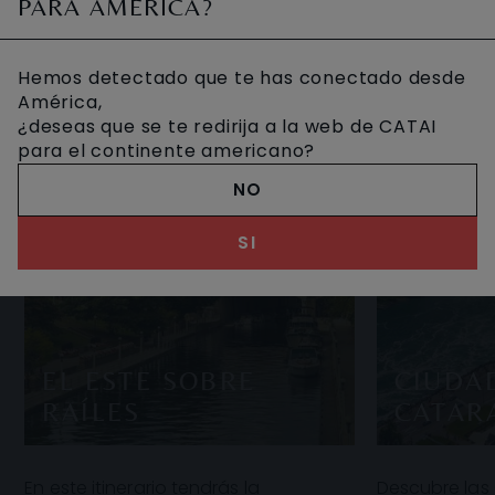
PARA AMÉRICA?
Hemos detectado que te has conectado desde
América,
¿deseas que se te redirija a la web de CATAI
para el continente americano?
NO
SI
EL ESTE SOBRE
CIUDA
RAÍLES
CATAR
En este itinerario tendrás la
Descubre las