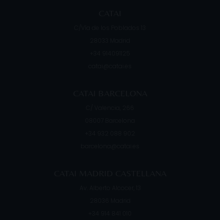
CATAI
C/Vía de los Poblados 13
28033
Madrid
+34 914091125
catai@catai.es
CATAI BARCELONA
C/ Valencia, 266
08007
Barcelona
+34 932 088 902
barcelona@catai.es
CATAI MADRID CASTELLANA
Av. Alberto Alcocer, 13
28036
Madrid
+34 914 841 010