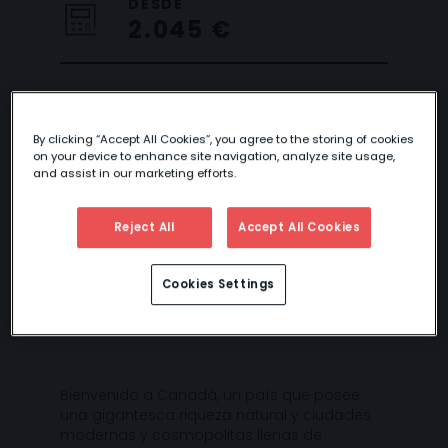
DESDE
2.045 €
ALTO Y BAJO
By clicking “Accept All Cookies”, you agree to the storing of cookies
on your device to enhance site navigation, analyze site usage,
CANADÁ
and assist in our marketing efforts.
Reject All
Accept All Cookies
Cookies Settings
Bienvenido a Canadá, un país que posee
una gigantesca riqueza natural y ciudades
modernas y cosmopolitas llenas de