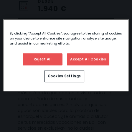
DESDE
1.940 €
By clicking “Accept All Cookies”, you agree to the storing of cookies
BALI EN LUJO
on your device to enhance site navigation, analyze site usage,
and assist in our marketing efforts.
Reject All
Accept All Cookies
Visita la isla más famosa de Indonesia de
una forma diferente, explorando sus templos
Cookies Settings
donde podrás relajarte y contagiarte de su
misticismo, sus extensos arrozales que van
más allá de lo que abarca la vista, todo ello
acompañado de sus amables y
encantadoras gentes. Sin olvidar que sus
aguas son ideales para la práctica de
esnórquel y bucear. ¿Te animas a disfrutar
de tus merecidas vacaciones en Bali con
servicios en exclusiva? ¡No lo dudes!