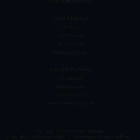
madrid.retiro@catai.es
CATAI MÁLAGA
C/ Hilera, 7
29007
Málaga
+ 34 951 766 273
malaga@catai.es
CATAI VALENCIA
C/ Correos, 4
46002
Valencia
+34 962 565 332
valencia.correos@catai.es
Contacto
Condiciones Generales
Seguros y Asistencia en viaje
Privacidad y Confidencialidad