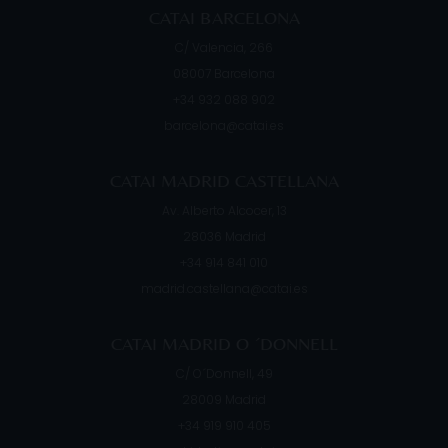
CATAI BARCELONA
C/ Valencia, 266
08007
Barcelona
+34 932 088 902
barcelona@catai.es
CATAI MADRID CASTELLANA
Av. Alberto Alcocer, 13
28036
Madrid
+34 914 841 010
madrid.castellana@catai.es
CATAI MADRID O ´DONNELL
C/ O´Donnell, 49
28009
Madrid
+34 919 910 405