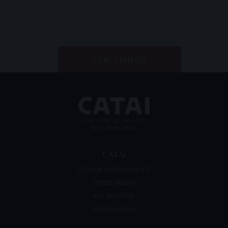
VER TODOS
CATAI
C/Vía de los Poblados 13
28033
Madrid
+34 914091125
catai@catai.es