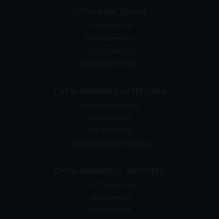
CATAI BARCELONA
C/ Valencia, 266
08007
Barcelona
+34 932 088 902
barcelona@catai.es
CATAI MADRID CASTELLANA
Av. Alberto Alcocer, 13
28036
Madrid
+34 914 841 010
madrid.castellana@catai.es
CATAI MADRID O ´DONNELL
C/ O´Donnell, 49
28009
Madrid
+34 919 910 405