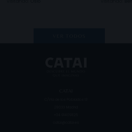
Visitando:
Oslo
Visitando:
Be
VER TODOS
CATAI
C/Vía de los Poblados 13
28033
Madrid
+34 914091125
catai@catai.es