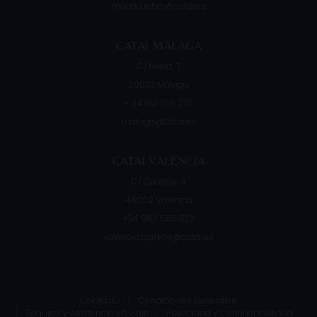
madrid.retiro@catai.es
CATAI MÁLAGA
C/ Hilera, 7
29007
Málaga
+ 34 951 766 273
malaga@catai.es
CATAI VALENCIA
C/ Correos, 4
46002
Valencia
+34 962 565 332
valencia.correos@catai.es
Contacto
Condiciones Generales
Seguros y Asistencia en viaje
Privacidad y Confidencialidad