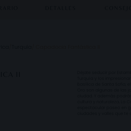
ERARIO
DETALLES
CONSEJ
rica
/
Turquía
/
Capadocia Fantástica II
Déjate seducir por Estam
CA II
Turquía y los impresiona
Basílica de Santa Sofia, e
Oro son algunas de las jo
ciudad. Y además podrás 
cultura y naturaleza, La 
espectacular paseo en gl
ciudades y valles que te