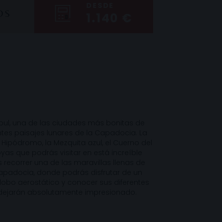
DESDE
OS
1.140 €
bul, una de las ciudades más bonitas de
ntes paisajes lunares de la Capadocia. La
l Hipódromo, la Mezquita azul, el Cuerno del
yas que podrás visitar en está increíble
recorrer una de las maravillas llenas de
Capadocia, donde podrás disfrutar de un
obo aerostático y conocer sus diferentes
 dejarán absolutamente impresionado.