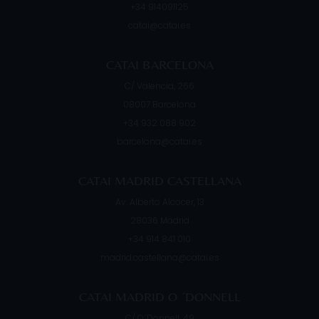
+34 914091125
catai@catai.es
CATAI BARCELONA
C/ Valencia, 266
08007
Barcelona
+34 932 088 902
barcelona@catai.es
CATAI MADRID CASTELLANA
Av. Alberto Alcocer, 13
28036
Madrid
+34 914 841 010
madrid.castellana@catai.es
CATAI MADRID O ´DONNELL
C/ O´Donnell, 49