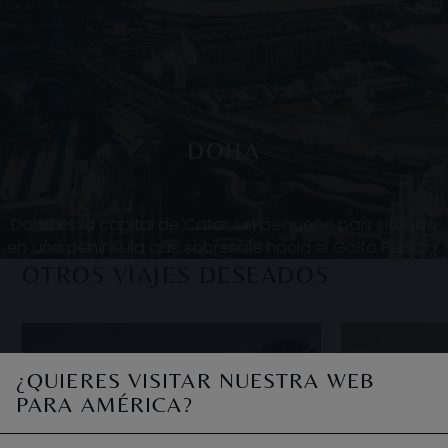
DOHA
Doha es la capital de Catar, un pequeño país situado
en una península que sobresale hacia el Golfo Pérsico.
Apenas tiene unos 11.000 m² y la ciudad es
OTROS VIAJES DESEADOS
¿QUIERES VISITAR NUESTRA WEB
PARA AMÉRICA?