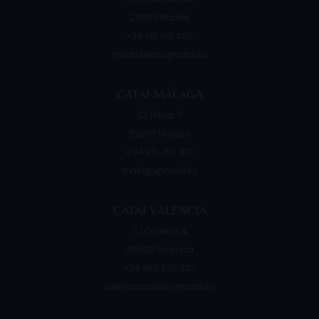
28009
Madrid
+34 919 910 405
madrid.retiro@catai.es
CATAI MÁLAGA
C/ Hilera, 7
29007
Málaga
+ 34 951 766 273
malaga@catai.es
CATAI VALENCIA
C/ Correos, 4
46002
Valencia
+34 962 565 332
valencia.correos@catai.es