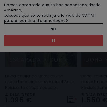
Hemos detectado que te has conectado desde
América,
¿deseas que se te redirija a la web de CATAI
para el continente americano?
NO
SI
ESCAPADA A DOHA
DOHA 
Doha, capital de Qatar, es una
Doha, capital
ciudad moderna situada en el Golfo
ciudad moder
Pérsico. Te ofrecemos este
Pérsico. ¡Sum
maravilloso circuito por la
actividades q
4 DIAS DESDE
5 DIAS DES
1.095 €
1.550 
emblemática Doha y sus impres
Te sorpr