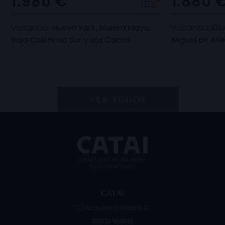
1.980 €
1.880 
Visitando:
Nueva York, Riviera Maya,
Visitando:
Ciu
Baja California Sur y Los Cabos
Miguel de All
VER TODOS
CATAI
C/Vía de los Poblados 13
28033
Madrid