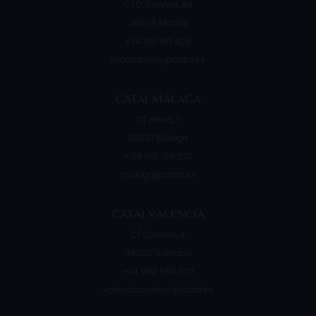
C/ O´Donnell, 49
28009
Madrid
+34 919 910 405
madrid.retiro@catai.es
CATAI MÁLAGA
C/ Hilera, 7
29007
Málaga
+ 34 951 766 273
malaga@catai.es
CATAI VALENCIA
C/ Correos, 4
46002
Valencia
+34 962 565 332
valencia.correos@catai.es