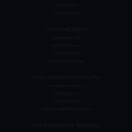
+34 914091125
catai@catai.es
CATAI BARCELONA
C/ Valencia, 266
08007
Barcelona
+34 932 088 902
barcelona@catai.es
CATAI MADRID CASTELLANA
Av. Alberto Alcocer, 13
28036
Madrid
+34 914 841 010
madrid.castellana@catai.es
CATAI MADRID O ´DONNELL