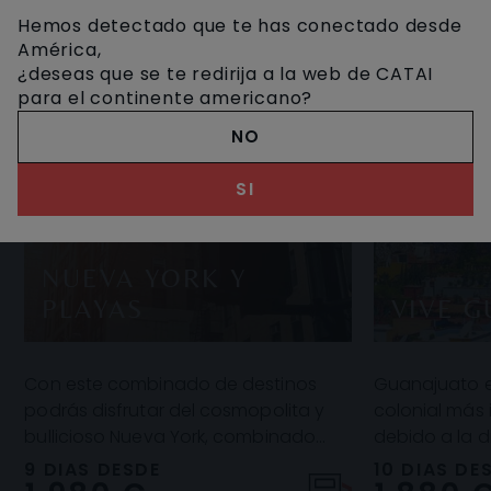
Hemos detectado que te has conectado desde
América,
¿deseas que se te redirija a la web de CATAI
para el continente americano?
NO
SI
NUEVA YORK Y
PLAYAS
VIVE 
Con este combinado de destinos
Guanajuato es
podrás disfrutar del cosmopolita y
colonial más
bullicioso Nueva York, combinado
debido a la d
con la tranquilidad y el exotismo de
atractivos, c
9 DIAS DESDE
10 DIAS DE
la playa que t
Mágicos, dos