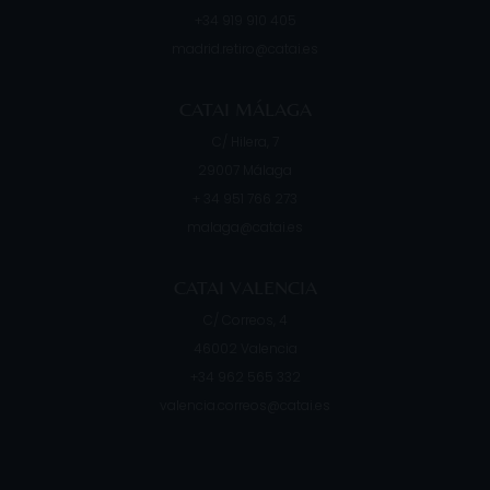
+34 919 910 405
madrid.retiro@catai.es
CATAI MÁLAGA
C/ Hilera, 7
29007
Málaga
+ 34 951 766 273
malaga@catai.es
CATAI VALENCIA
C/ Correos, 4
46002
Valencia
+34 962 565 332
valencia.correos@catai.es