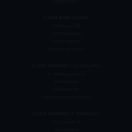
catai@catai.es
CATAI BARCELONA
C/ Valencia, 266
08007
Barcelona
+34 932 088 902
barcelona@catai.es
CATAI MADRID CASTELLANA
Av. Alberto Alcocer, 13
28036
Madrid
+34 914 841 010
madrid.castellana@catai.es
CATAI MADRID O ´DONNELL
C/ O´Donnell, 49
28009
Madrid