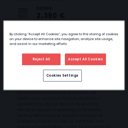
DESDE
2.390 €
By clicking “Accept All Cookies”, you agree to the storing of cookies
on your device to enhance site navigation, analyze site usage,
and assist in our marketing efforts.
ESPECIAL DÍA DE
MUERTOS EN
Reject All
Accept All Cookies
OAXACA
Cookies Settings
Un recorrido cultural por el corazón de
México que combina historia, tradición y
experiencias únicas del Día de Muertos,
desde la riqueza arqueológica de Monte
Albán y Mitla hasta el encanto colonial de
Oaxaca y Puebla. El viaje se completa con
visitas imprescindibles como Teotihuacán, la