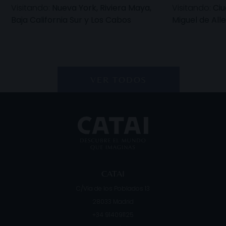
Visitando:
Nueva York, Riviera Maya,
Visitando:
Ciu
Baja California Sur y Los Cabos
Miguel de All
VER TODOS
CATAI
C/Vía de los Poblados 13
28033
Madrid
+34 914091125