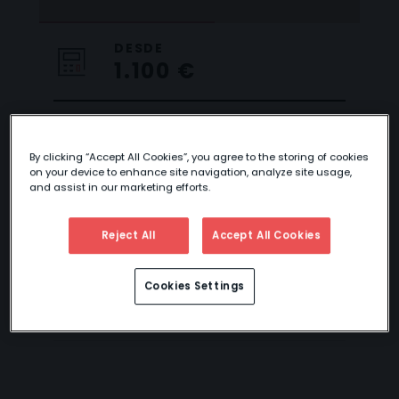
DESDE
1.100 €
By clicking “Accept All Cookies”, you agree to the storing of cookies
ESTANCIA EN
on your device to enhance site navigation, analyze site usage,
and assist in our marketing efforts.
PLAYAS DE
TAILANDIA:
Reject All
Accept All Cookies
PHUKET, KOH
SAMUI, KRABI O
Cookies Settings
PHI PHI