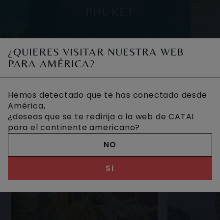
PHUKET
ago que
Phuket es tanto una ciudad como una
Krab
¿QUIERES VISITAR NUESTRA WEB
n el mar
isla de Tailandia, a aproximadamente
provin
PARA AMÉRICA?
 islas,
unos 850 km de la capital, Bangkok. Es la
del
OTROS VIAJES DESEADOS
isla de mayor tamaño, con 48 km de
turísti
Hemos detectado que te has conectado desde
América,
¿deseas que se te redirija a la web de CATAI
para el continente americano?
NO
SI