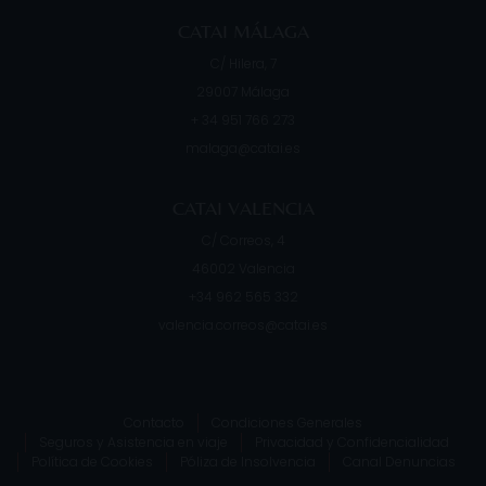
CATAI MÁLAGA
C/ Hilera, 7
29007
Málaga
+ 34 951 766 273
malaga@catai.es
CATAI VALENCIA
C/ Correos, 4
46002
Valencia
+34 962 565 332
valencia.correos@catai.es
Contacto
Condiciones Generales
Seguros y Asistencia en viaje
Privacidad y Confidencialidad
Política de Cookies
Póliza de Insolvencia
Canal Denuncias