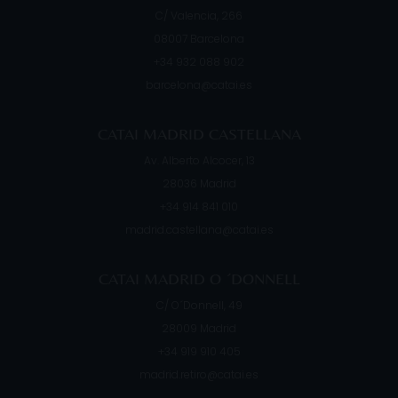
C/ Valencia, 266
08007
Barcelona
+34 932 088 902
barcelona@catai.es
CATAI MADRID CASTELLANA
Av. Alberto Alcocer, 13
28036
Madrid
+34 914 841 010
madrid.castellana@catai.es
CATAI MADRID O ´DONNELL
C/ O´Donnell, 49
28009
Madrid
+34 919 910 405
madrid.retiro@catai.es