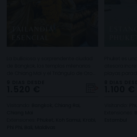
TAILANDIA
ESTANC
ESENCIAL
PHUKE
La bulliciosa y sorprendente ciudad
Phuket es un
de Bangkok, los templos milenarios
atesora incre
de Chiang Mai y el Triángulo de Oro
playas parad
en Chiang Rai, donde el río Mekong
blanca y agua
9 DIAS DESDE
8 DIAS DES
1.520 €
1.100 €
hace fro
turquesa y u
Visitando:
Bangkok, Chiang Rai,
Visitando:
Ph
Chiang Mai
Extensiones:
B
Extensiones:
Phuket, Koh Samui, Krabi,
Estambul
Phi Phi, Bali, Maldivas