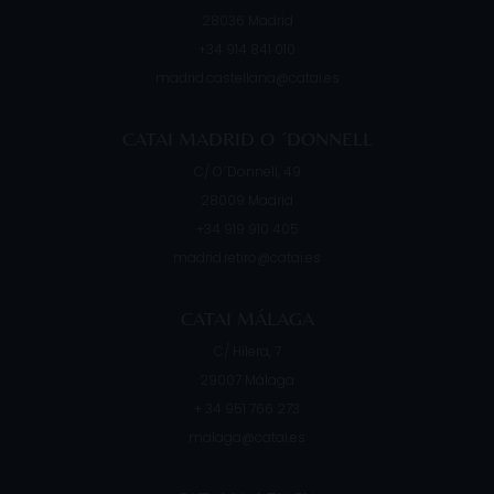
28036
Madrid
+34 914 841 010
madrid.castellana@catai.es
CATAI MADRID O ´DONNELL
C/ O´Donnell, 49
28009
Madrid
+34 919 910 405
madrid.retiro@catai.es
CATAI MÁLAGA
C/ Hilera, 7
29007
Málaga
+ 34 951 766 273
malaga@catai.es