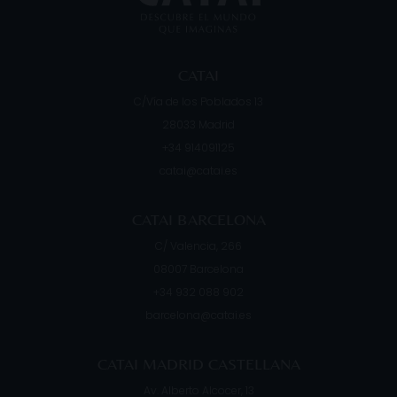
CATAI
C/Vía de los Poblados 13
28033
Madrid
+34 914091125
catai@catai.es
CATAI BARCELONA
C/ Valencia, 266
08007
Barcelona
+34 932 088 902
barcelona@catai.es
CATAI MADRID CASTELLANA
Av. Alberto Alcocer, 13