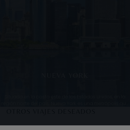
NUEVA YORK
Situada en la costa este de los Estados Unidos, en la
región norte del país, Nueva York es una metrópolis que
cautiva y fascina a partes iguales. Su e
OTROS VIAJES DESEADOS