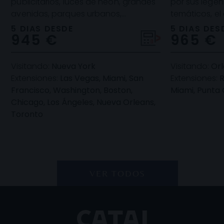
publicitarios, luces de neón, grandes
por sus lege
avenidas, parques urbanos,
temáticos, el
monumentos... ¡Nueva York es una
más allá grac
5 DIAS DESDE
5 DIAS DES
945 €
965 €
auténtica pasada! Y es
escena gast
Visitando:
Nueva York
Visitando:
Or
Extensiones:
Las Vegas, Miami, San
Extensiones:
R
Francisco, Washington, Boston,
Miami, Punta
Chicago, Los Ángeles, Nueva Orleans,
Toronto
VER TODOS