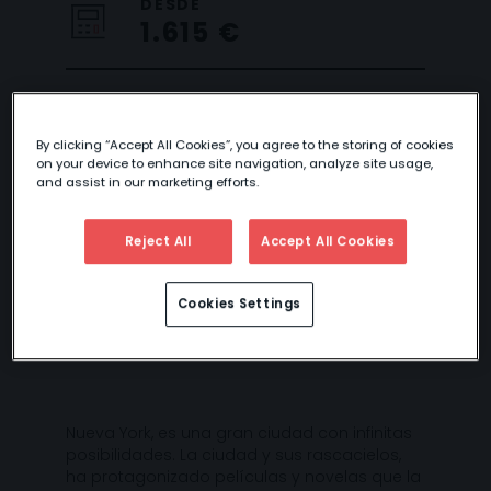
DESDE
1.615 €
NUEVA YORK Y
By clicking “Accept All Cookies”, you agree to the storing of cookies
on your device to enhance site navigation, analyze site usage,
ALGO MÁS
and assist in our marketing efforts.
Reject All
Accept All Cookies
Cookies Settings
Nueva York, es una gran ciudad con infinitas
posibilidades. La ciudad y sus rascacielos,
ha protagonizado películas y novelas que la