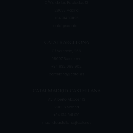
C/Vía de los Poblados 13
28033
Madrid
+34 914091125
catai@catai.es
CATAI BARCELONA
C/ Valencia, 266
08007
Barcelona
+34 932 088 902
barcelona@catai.es
CATAI MADRID CASTELLANA
Av. Alberto Alcocer, 13
28036
Madrid
+34 914 841 010
madrid.castellana@catai.es