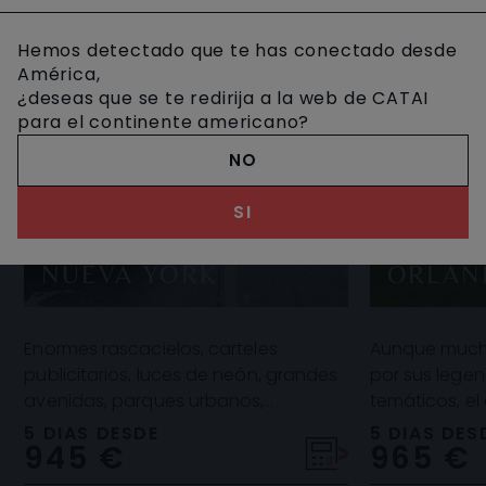
Hemos detectado que te has conectado desde
América,
¿deseas que se te redirija a la web de CATAI
para el continente americano?
NO
SI
NUEVA YORK
ORLAN
Enormes rascacielos, carteles
Aunque muchos
publicitarios, luces de neón, grandes
por sus lege
avenidas, parques urbanos,
temáticos, el
monumentos... ¡Nueva York es una
más allá grac
5 DIAS DESDE
5 DIAS DES
945 €
965 €
auténtica pasada! Y es
escena gast