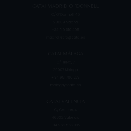
CATAI MADRID O ´DONNELL
C/ O´Donnell, 49
28009
Madrid
+34 919 910 405
madrid.retiro@catai.es
CATAI MÁLAGA
C/ Hilera, 7
29007
Málaga
+ 34 951 766 273
malaga@catai.es
CATAI VALENCIA
C/ Correos, 4
46002
Valencia
+34 962 565 332