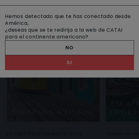
Hemos detectado que te has conectado desde
América,
¿deseas que se te redirija a la web de CATAI
para el continente americano?
NO
SI
ESCAP
ESCAPADA A LISBOA
OPORT
La capital portuguesa te da la
Oporto es un