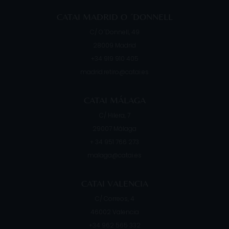
CATAI MADRID O ´DONNELL
C/ O´Donnell, 49
28009
Madrid
+34 919 910 405
madrid.retiro@catai.es
CATAI MÁLAGA
C/ Hilera, 7
29007
Málaga
+ 34 951 766 273
malaga@catai.es
CATAI VALENCIA
C/ Correos, 4
46002
Valencia
+34 962 565 332