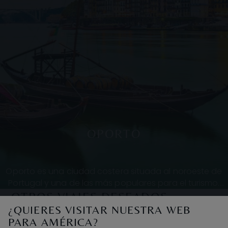
OPORTO
Oporto es una ciudad costera situada al noroeste de
Portugal y una de las más populares para el turismo.
Con un distrito medieval, es conocida por sus
OTROS VIAJES DESEADOS
¿QUIERES VISITAR NUESTRA WEB
PARA AMÉRICA?