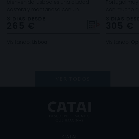
bienvenida. Lisboa es una ciudad
Portugal muy 
costera y montañosa con un
con mucho qu
encanto único y especial. Su centro
dos por el rí
3 DIAS DESDE
3 DIAS DES
265 €
305 €
histórico repleto de ed
puentes, ca
Visitando:
Lisboa
Visitando:
Op
VER TODOS
CATAI