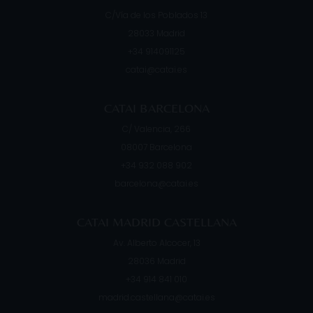
C/Vía de los Poblados 13
28033
Madrid
+34 914091125
catai@catai.es
CATAI BARCELONA
C/ Valencia, 266
08007
Barcelona
+34 932 088 902
barcelona@catai.es
CATAI MADRID CASTELLANA
Av. Alberto Alcocer, 13
28036
Madrid
+34 914 841 010
madrid.castellana@catai.es