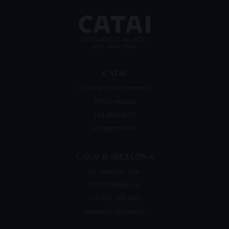
CATAI
C/Vía de los Poblados 13
28033
Madrid
+34 914091125
catai@catai.es
CATAI BARCELONA
C/ Valencia, 266
08007
Barcelona
+34 932 088 902
barcelona@catai.es