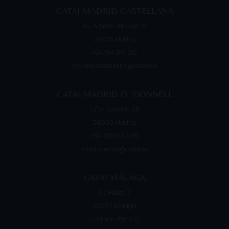
CATAI MADRID CASTELLANA
Av. Alberto Alcocer, 13
28036
Madrid
+34 914 841 010
madrid.castellana@catai.es
CATAI MADRID O ´DONNELL
C/ O´Donnell, 49
28009
Madrid
+34 919 910 405
madrid.retiro@catai.es
CATAI MÁLAGA
C/ Hilera, 7
29007
Málaga
+ 34 951 766 273