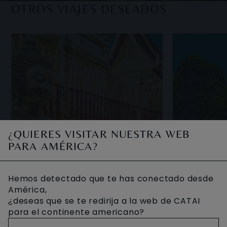
s más
de la península de Indochina. Se levanta
encue
OTROS VIAJES DESEADOS
ue capi
en una milenaria encrucijada d
Sit
¿QUIERES VISITAR NUESTRA WEB
PARA AMÉRICA?
ESTANC
Hemos detectado que te has conectado desde
PLAYAS
América,
TAILAN
¿deseas que se te redirija a la web de CATAI
TAILANDIA
KOH SA
para el continente americano?
ESENCIAL
O PHI 