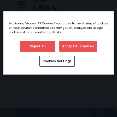
DESDE
1.915 €
By clicking “Accept All Cookies”, you agree to the storing of cookies
on your device to enhance site navigation, analyze site usage,
and assist in our marketing efforts.
PARAÍSO DE SIAM
Reject All
Accept All Cookies
Descubre las maravillas del antiguo Reino de
Cookies Settings
Siam con sus colores, sus increíbles Templos
y el encanto de su gente.