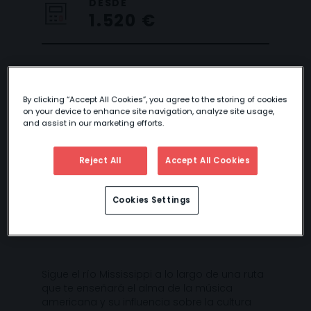
DESDE
1.520 €
RITMOS
By clicking “Accept All Cookies”, you agree to the storing of cookies
on your device to enhance site navigation, analyze site usage,
AMERICANOS
and assist in our marketing efforts.
Reject All
Accept All Cookies
Cookies Settings
Sigue el río Mississippi a lo largo de una ruta
que te enseñará el alma de la música
americana y su influencia sobre la cultura