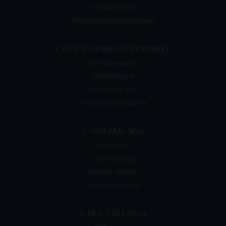
+34 914 841 010
madrid.castellana@catai.es
CATAI MADRID O ´DONNELL
C/ O´Donnell, 49
28009
Madrid
+34 919 910 405
madrid.retiro@catai.es
CATAI MÁLAGA
C/ Hilera, 7
29007
Málaga
+ 34 951 766 273
malaga@catai.es
CATAI VALENCIA