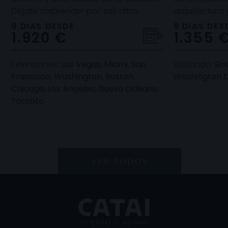
Déjate sorprender por: sus altos
arquitectura
edificios, el ambiente de sus calles y
por sí mismos
9 DIAS DESDE
9 DIAS DES
1.920 €
1.355 
todas las co
cómo se forj
Extensiones:
Las Vegas, Miami, San
Visitando:
Bos
Francisco, Washington, Boston,
Washington D
Chicago, Los Ángeles, Nueva Orleans,
Toronto
VER TODOS