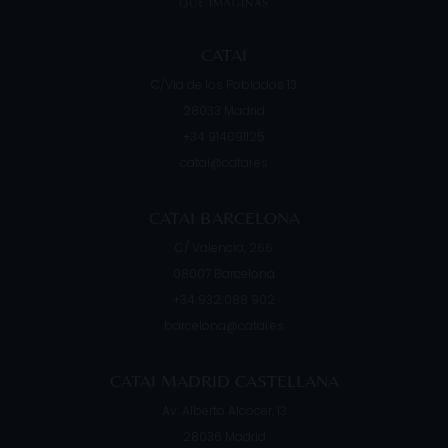
CATAI
C/Vía de los Poblados 13
28033
Madrid
+34 914091125
catai@catai.es
CATAI BARCELONA
C/ Valencia, 266
08007
Barcelona
+34 932 088 902
barcelona@catai.es
CATAI MADRID CASTELLANA
Av. Alberto Alcocer, 13
28036
Madrid