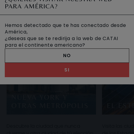
PARA AMÉRICA?
Hemos detectado que te has conectado desde
América,
¿deseas que se te redirija a la web de CATAI
para el continente americano?
NO
SI
NUEVA YORK Y
OTRAS METRÓPOLIS
EL EST
Descubre la ciudad que nunca
Visita las ci
duerme y otra ciudad de tú elección.
de los Estad