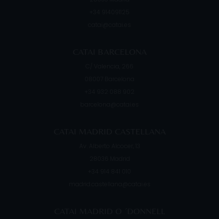
+34 914091125
catai@catai.es
CATAI BARCELONA
C/ Valencia, 266
08007
Barcelona
+34 932 088 902
barcelona@catai.es
CATAI MADRID CASTELLANA
Av. Alberto Alcocer, 13
28036
Madrid
+34 914 841 010
madrid.castellana@catai.es
CATAI MADRID O ´DONNELL