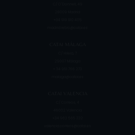
C/ O´Donnell, 49
28009
Madrid
+34 919 910 405
madrid.retiro@catai.es
CATAI MÁLAGA
C/ Hilera, 7
29007
Málaga
+ 34 951 766 273
malaga@catai.es
CATAI VALENCIA
C/ Correos, 4
46002
Valencia
+34 962 565 332
valencia.correos@catai.es