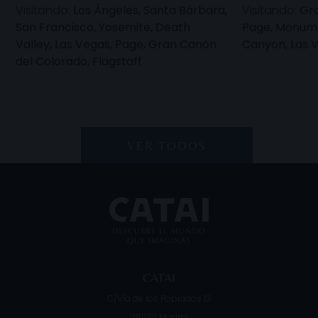
Visitando:
Los Ángeles, Santa Bárbara,
Visitando:
Gra
San Francisco, Yosemite, Death
Page, Monume
Valley, Las Vegas, Page, Gran Canón
Canyon, Las V
del Colorado, Flagstaff
VER TODOS
CATAI
C/Vía de los Poblados 13
28033
Madrid