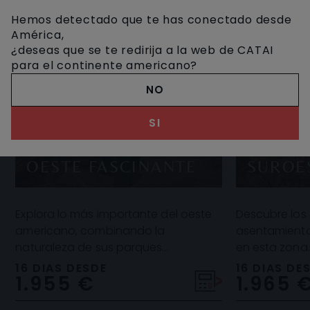
Hemos detectado que te has conectado desde
América,
¿deseas que se te redirija a la web de CATAI
para el continente americano?
NO
SI
BELLE
OESTE FASCINANTE
SUROE
Explora lo más importante del oeste
Descubre los 
americano, combinando la
asentamiento
naturaleza de sus parques
en esta zona.
nacionales y sus emblemáticas
conocer el ras
16 DIAS DESDE
16 DIAS DE
1.955 €
1.965 
ciudades, con este impresionante
Anasazi y c