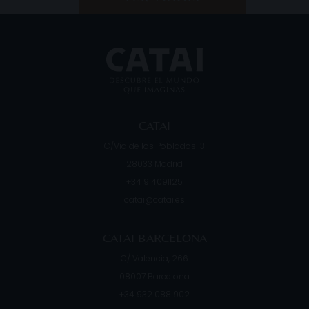
CATAI
C/Vía de los Poblados 13
28033
Madrid
+34 914091125
catai@catai.es
CATAI BARCELONA
C/ Valencia, 266
08007
Barcelona
+34 932 088 902