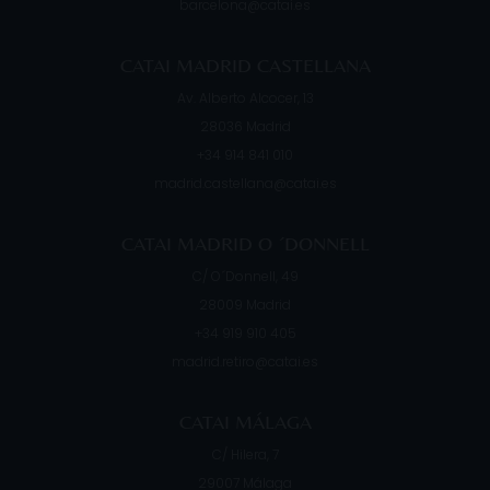
barcelona@catai.es
CATAI MADRID CASTELLANA
Av. Alberto Alcocer, 13
28036
Madrid
+34 914 841 010
madrid.castellana@catai.es
CATAI MADRID O ´DONNELL
C/ O´Donnell, 49
28009
Madrid
+34 919 910 405
madrid.retiro@catai.es
CATAI MÁLAGA
C/ Hilera, 7
29007
Málaga