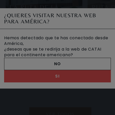
LA RUTA DE LA
RUTA 
SEDA
SAMAR
¿QUIERES VISITAR NUESTRA WEB
PARA AMÉRICA?
Uzbekistán, país de Asia Central y
Un recorrido 
Hemos detectado que te has conectado desde
antigua república soviética, es cuna
antiguo impe
América,
y centro cultural de la región desde
parada obliga
¿deseas que se te redirija a la web de CATAI
hace más de dos milenios: el país
seda donde p
9 DIAS DESDE
11 DIAS DE
para el continente americano?
2.360 €
2.710 €
alberga
ciudades de 
NO
SI
VER TODOS