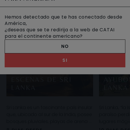
Hemos detectado que te has conectado desde
América,
¿deseas que se te redirija a la web de CATAI
para el continente americano?
NO
SI
ESCENAS DE SRI
AYUBO
LANKA
LANKA
Sri Lanka es un fascinante país insular
Sri Lanka, “la 
que, ubicado al sur de la India, posee
paraíso perdi
bosques pluviales, playas de arena y
lugares mági
antiguas ruinas budistas. Seguidam
Humanidad, c