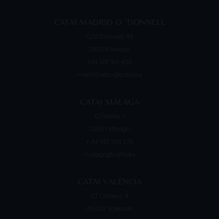
CATAI MADRID O ´DONNELL
C/ O´Donnell, 49
28009
Madrid
+34 919 910 405
madrid.retiro@catai.es
CATAI MÁLAGA
C/ Hilera, 7
29007
Málaga
+ 34 951 766 273
malaga@catai.es
CATAI VALENCIA
C/ Correos, 4
46002
Valencia