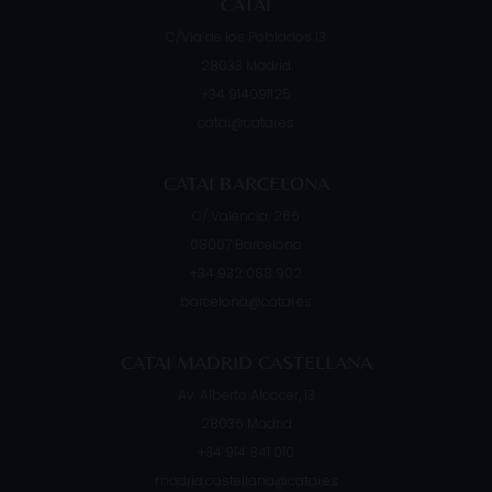
CATAI
C/Vía de los Poblados 13
28033
Madrid
+34 914091125
catai@catai.es
CATAI BARCELONA
C/ Valencia, 266
08007
Barcelona
+34 932 088 902
barcelona@catai.es
CATAI MADRID CASTELLANA
Av. Alberto Alcocer, 13
28036
Madrid
+34 914 841 010
madrid.castellana@catai.es