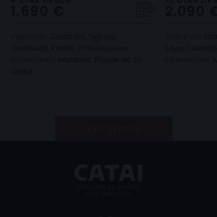
8 DIAS DESDE
10 DIAS DE
1.690 €
2.090 
imp
Visitando:
Colombo, Sigiriya,
Visitando:
Dam
Dambulla, Kandy, Polonnaruwa
Eliya, Colomb
Extensiones:
Maldivas, Playas de Sri
Extensiones:
M
Lanka
VER TODOS