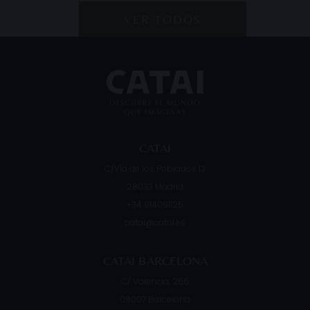
VER TODOS
CATAI
C/Vía de los Poblados 13
28033
Madrid
+34 914091125
catai@catai.es
CATAI BARCELONA
C/ Valencia, 266
08007
Barcelona