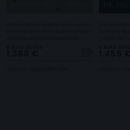
CIUDAD DEL CABO
DE DI
Bajo la mirada vigilante de la curiosa
Bajo la mirada
Montaña de la Mesa, se encuentra la
Montaña de l
capital sudafricana Ciudad del
Ciudad del C
Cabo, una urbe con un encanto
encanto único
8 DIAS DESDE
8 DIAS DES
1.380 €
1.455 
único y especi
maleta p
Visitando:
Ciudad del Cabo
Visitando:
Ciu