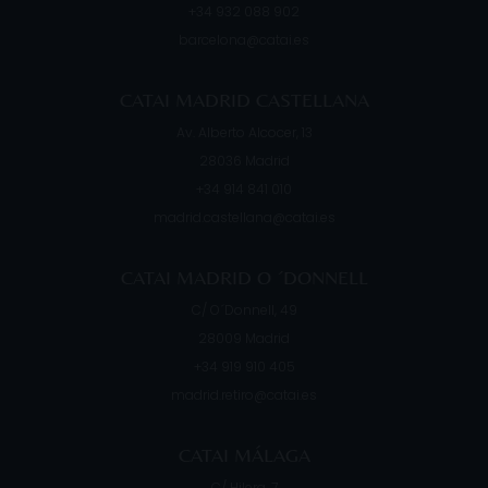
+34 932 088 902
barcelona@catai.es
CATAI MADRID CASTELLANA
Av. Alberto Alcocer, 13
28036
Madrid
+34 914 841 010
madrid.castellana@catai.es
CATAI MADRID O ´DONNELL
C/ O´Donnell, 49
28009
Madrid
+34 919 910 405
madrid.retiro@catai.es
CATAI MÁLAGA
C/ Hilera, 7