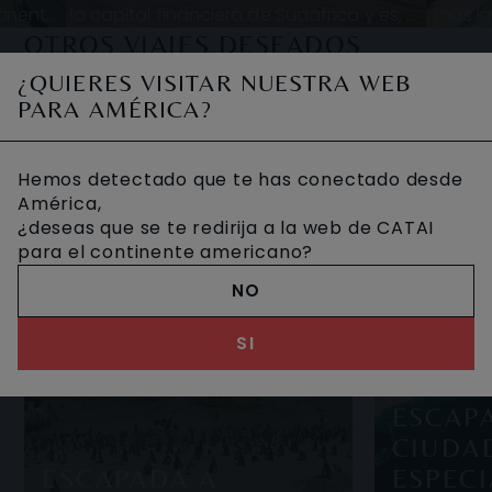
tinente
la capital financiera de Sudáfrica y es, al
más in
iverso
mismo tiempo, una de las ciudades más
afric
OTROS VIAJES DESEADOS
e his
interesantes de todo el continen
en e
¿QUIERES VISITAR NUESTRA WEB
PARA AMÉRICA?
Hemos detectado que te has conectado desde
América,
¿deseas que se te redirija a la web de CATAI
para el continente americano?
NO
SI
ESCAP
CIUDA
ESCAPADA A
ESPECI