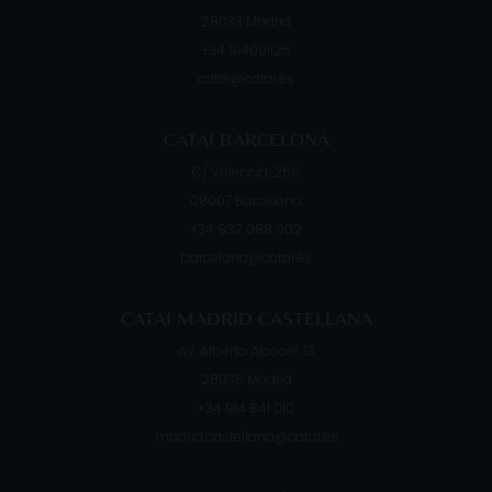
28033
Madrid
+34 914091125
catai@catai.es
CATAI BARCELONA
C/ Valencia, 266
08007
Barcelona
+34 932 088 902
barcelona@catai.es
CATAI MADRID CASTELLANA
Av. Alberto Alcocer, 13
28036
Madrid
+34 914 841 010
madrid.castellana@catai.es