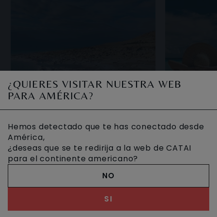
¿QUIERES VISITAR NUESTRA WEB
PARA AMÉRICA?
JORDANIA AL
Hemos detectado que te has conectado desde
COMPLETO CON
VACAC
América,
¿deseas que se te redirija a la web de CATAI
MALDIVAS
MALDI
para el continente americano?
NO
Tierra de Nabateos, Jordania es de
Bañadas por 
esos países que tiene un gran
Índico, las Ma
SI
atractivo para quienes les gusta
tropicales d