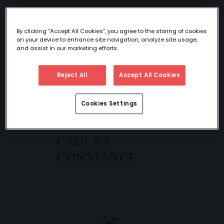
By clicking “Accept All Cookies”, you agree to the storing of cookies
PRÓXIMAMENTE
on your device to enhance site navigation, analyze site usage,
and assist in our marketing efforts.
Reject All
Accept All Cookies
VACACIONES EN
Cookies Settings
MALDIVAS EN
HOTELES DE LA
CADENA
CONSTANCE