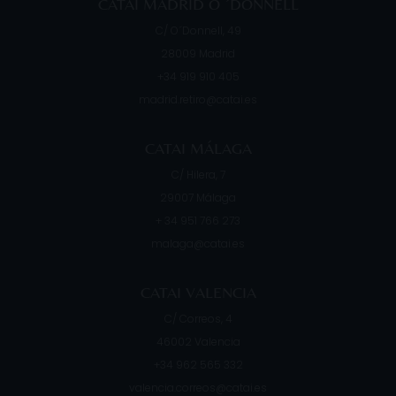
CATAI MADRID O ´DONNELL
C/ O´Donnell, 49
28009
Madrid
+34 919 910 405
madrid.retiro@catai.es
CATAI MÁLAGA
C/ Hilera, 7
29007
Málaga
+ 34 951 766 273
malaga@catai.es
CATAI VALENCIA
C/ Correos, 4
46002
Valencia
+34 962 565 332
valencia.correos@catai.es