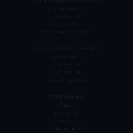
Av. Alberto Alcocer, 13
28036
Madrid
+34 914 841 010
madrid.castellana@catai.es
CATAI MADRID O ´DONNELL
C/ O´Donnell, 49
28009
Madrid
+34 919 910 405
madrid.retiro@catai.es
CATAI MÁLAGA
C/ Hilera, 7
29007
Málaga
+ 34 951 766 273
malaga@catai.es