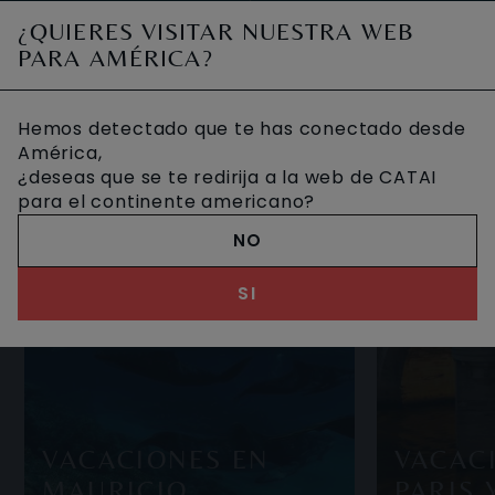
un pequeño paraíso terrenal. Este destino i
OTROS VIAJES DESEADOS
¿QUIERES VISITAR NUESTRA WEB
PARA AMÉRICA?
Hemos detectado que te has conectado desde
América,
¿deseas que se te redirija a la web de CATAI
para el continente americano?
NO
SI
VACACIONES EN
VACAC
MAURICIO
PARIS 