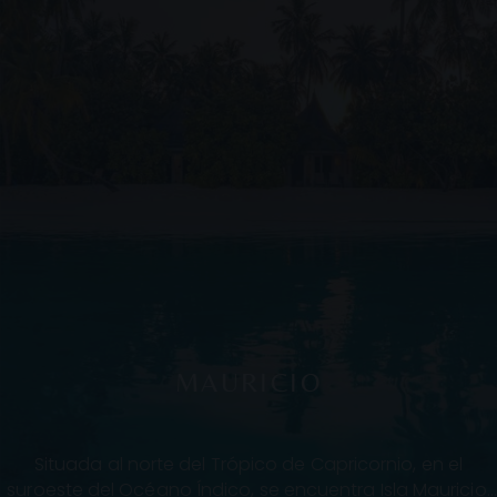
MAURICIO
Situada al norte del Trópico de Capricornio, en el
suroeste del Océano Índico, se encuentra Isla Mauricio,