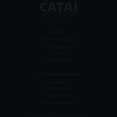
CATAI
C/Vía de los Poblados 13
28033
Madrid
+34 914091125
catai@catai.es
CATAI BARCELONA
C/ Valencia, 266
08007
Barcelona
+34 932 088 902
barcelona@catai.es
CATAI MADRID CASTELLANA