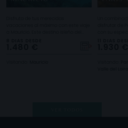
Disfruta de tus merecidas
Un combinado
vacaciones al máximo con este viaje
disfrutar de P
a Mauricio. Este destino isleño del
con su espec
océano Índico es una auténtica
cultural y su
8 DIAS DESDE
11 DIAS DE
1.480 €
1.930 
maravilla. Su interio
finalizar c
Visitando:
Mauricio
Visitando:
Par
Valle del Loir
VER TODOS