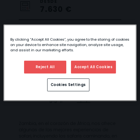
DESDE
7.630 €
By clicking “Accept All Cookies”, you agree to the storing of cookies
ZAMBIA
on your device to enhance site navigation, analyze site usage,
and assist in our marketing efforts.
ESPECTACULAR
Reject All
Accept All Cookies
Cookies Settings
Zambia, en el corazón de África, nos ofrece
algunas de las mejores experiencias de
safari, incluyendo los safaris caminando, en