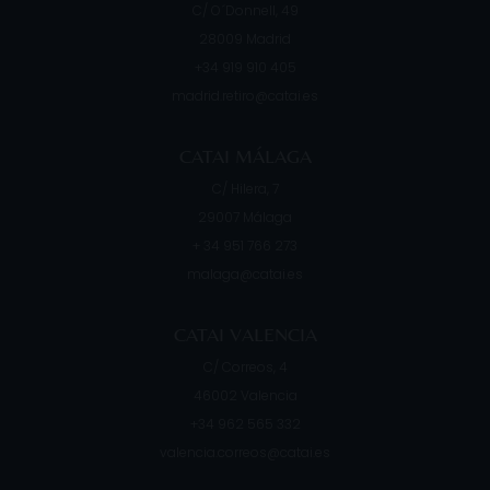
C/ O´Donnell, 49
28009
Madrid
+34 919 910 405
madrid.retiro@catai.es
CATAI MÁLAGA
C/ Hilera, 7
29007
Málaga
+ 34 951 766 273
malaga@catai.es
CATAI VALENCIA
C/ Correos, 4
46002
Valencia
+34 962 565 332
valencia.correos@catai.es