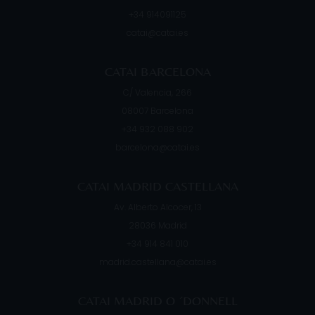
+34 914091125
catai@catai.es
CATAI BARCELONA
C/ Valencia, 266
08007
Barcelona
+34 932 088 902
barcelona@catai.es
CATAI MADRID CASTELLANA
Av. Alberto Alcocer, 13
28036
Madrid
+34 914 841 010
madrid.castellana@catai.es
CATAI MADRID O ´DONNELL