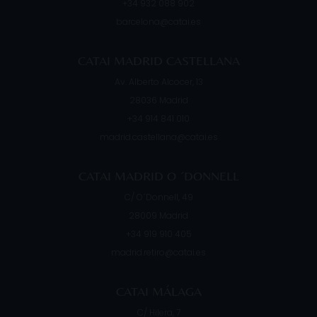
+34 932 088 902
barcelona@catai.es
CATAI MADRID CASTELLANA
Av. Alberto Alcocer, 13
28036
Madrid
+34 914 841 010
madrid.castellana@catai.es
CATAI MADRID O ´DONNELL
C/ O´Donnell, 49
28009
Madrid
+34 919 910 405
madrid.retiro@catai.es
CATAI MÁLAGA
C/ Hilera, 7