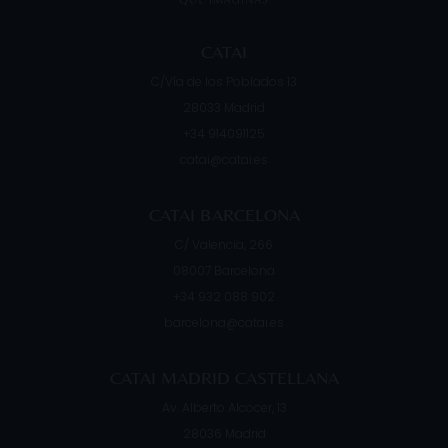
CATAI
C/Vía de los Poblados 13
28033
Madrid
+34 914091125
catai@catai.es
CATAI BARCELONA
C/ Valencia, 266
08007
Barcelona
+34 932 088 902
barcelona@catai.es
CATAI MADRID CASTELLANA
Av. Alberto Alcocer, 13
28036
Madrid