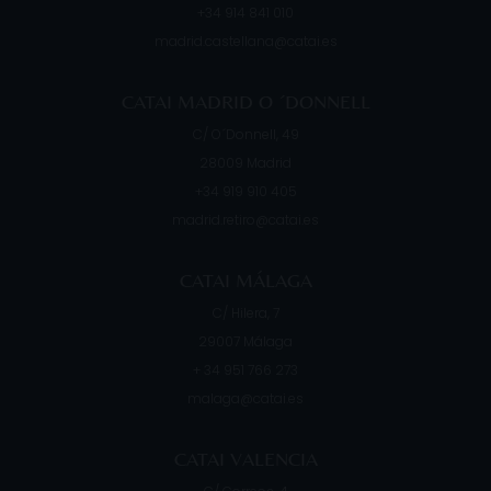
+34 914 841 010
madrid.castellana@catai.es
CATAI MADRID O ´DONNELL
C/ O´Donnell, 49
28009
Madrid
+34 919 910 405
madrid.retiro@catai.es
CATAI MÁLAGA
C/ Hilera, 7
29007
Málaga
+ 34 951 766 273
malaga@catai.es
CATAI VALENCIA