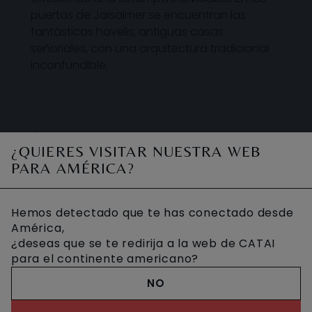
puertas de Jaisalmer se encuentran las
fantásticas havelis, antiguas casas
señoriales, con una arquitectura tradicional
inconfundible.
DÓNDE DISFRUTAR ESTA
¿QUIERES VISITAR NUESTRA WEB
ACTIVIDAD
PARA AMÉRICA?
Hemos detectado que te has conectado desde
América,
¿deseas que se te redirija a la web de CATAI
para el continente americano?
NO