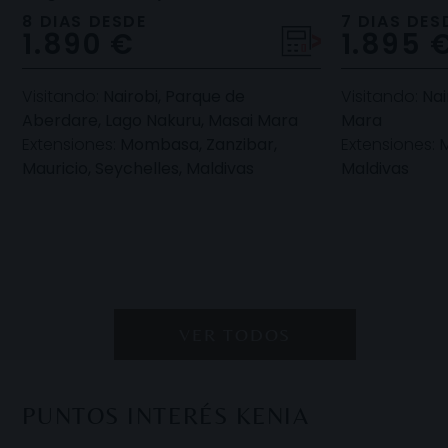
Nacional Masai Mara o el Parque
habilitada po
8 DIAS DESDE
7 DIAS DES
1.890 €
1.895 
Nacional de Ambose
salvajes: y el L
Visitando:
Nairobi, Parque de
Visitando:
Nai
Aberdare, Lago Nakuru, Masai Mara
Mara
Extensiones:
Mombasa, Zanzibar,
Extensiones:
M
Mauricio, Seychelles, Maldivas
Maldivas
VER TODOS
PUNTOS INTERÉS KENIA