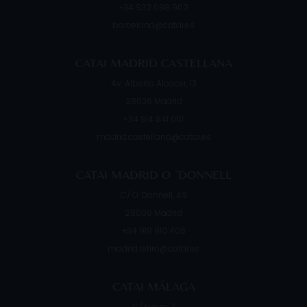
+34 932 088 902
barcelona@catai.es
CATAI MADRID CASTELLANA
Av. Alberto Alcocer, 13
28036
Madrid
+34 914 841 010
madrid.castellana@catai.es
CATAI MADRID O ´DONNELL
C/ O´Donnell, 49
28009
Madrid
+34 919 910 405
madrid.retiro@catai.es
CATAI MÁLAGA
C/ Hilera, 7