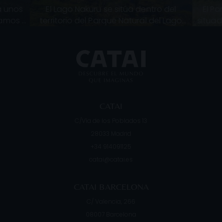
a unos
El Lago Nakuru se sitúa dentro del
El P
ramos el
territorio del Parque Natural del Lago
situad
ta.
Nakuru y forma parte del Sistema de
Rif
rimon
Lagos del Gran Valle del Rift. El Gran V
super
CATAI
C/Vía de los Poblados 13
28033
Madrid
+34 914091125
catai@catai.es
CATAI BARCELONA
C/ Valencia, 266
08007
Barcelona