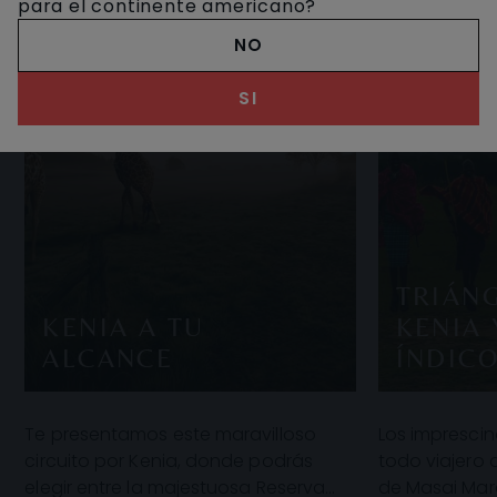
para el continente americano?
NO
SI
TRIÁN
KENIA A TU
KENIA 
ALCANCE
ÍNDIC
Te presentamos este maravilloso
Los imprescin
circuito por Kenia, donde podrás
todo viajero 
elegir entre la majestuosa Reserva
de Masai Mar