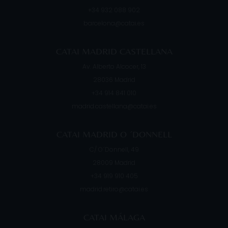
+34 932 088 902
barcelona@catai.es
CATAI MADRID CASTELLANA
Av. Alberto Alcocer, 13
28036
Madrid
+34 914 841 010
madrid.castellana@catai.es
CATAI MADRID O ´DONNELL
C/ O´Donnell, 49
28009
Madrid
+34 919 910 405
madrid.retiro@catai.es
CATAI MÁLAGA