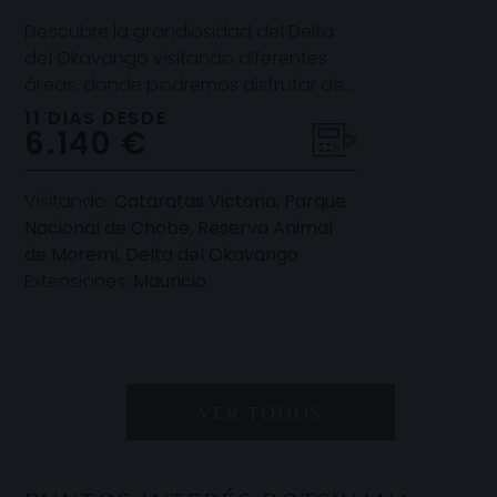
Descubre la grandiosidad del Delta
del Okavango visitando diferentes
áreas, donde podremos disfrutar de
diferentes ecosistemas y
11 DIAS DESDE
6.140 €
actividades, tanto a
Visitando:
Cataratas Victoria, Parque
Nacional de Chobe, Reserva Animal
de Moremi, Delta del Okavango
Extensiones:
Mauricio
VER TODOS