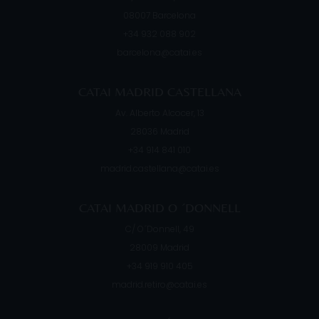
08007
Barcelona
+34 932 088 902
barcelona@catai.es
CATAI MADRID CASTELLANA
Av. Alberto Alcocer, 13
28036
Madrid
+34 914 841 010
madrid.castellana@catai.es
CATAI MADRID O ´DONNELL
C/ O´Donnell, 49
28009
Madrid
+34 919 910 405
madrid.retiro@catai.es