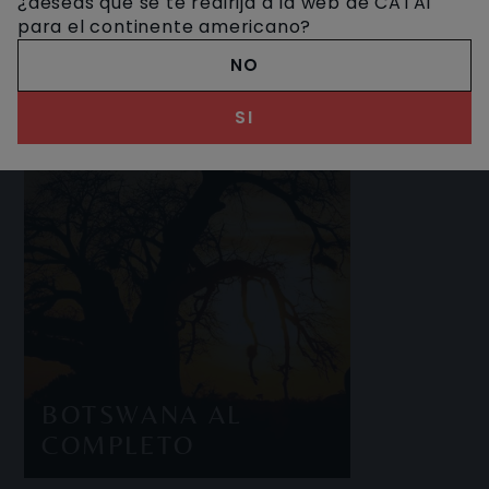
¿deseas que se te redirija a la web de CATAI
para el continente americano?
NO
SI
BOTSWANA AL
COMPLETO