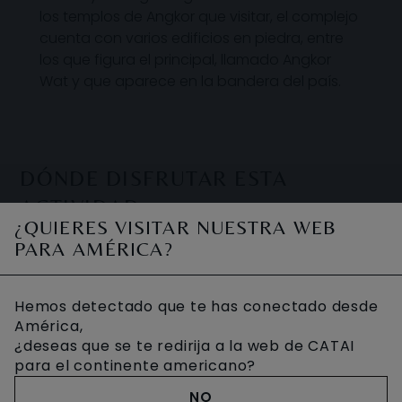
los templos de Angkor que visitar, el complejo
cuenta con varios edificios en piedra, entre
los que figura el principal, llamado Angkor
Wat y que aparece en la bandera del país.
DÓNDE DISFRUTAR ESTA
ACTIVIDAD
¿QUIERES VISITAR NUESTRA WEB
PARA AMÉRICA?
Hemos detectado que te has conectado desde
América,
¿deseas que se te redirija a la web de CATAI
para el continente americano?
NO