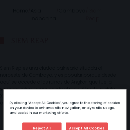
Home
/
Asia
/
Camboya
/
Siem
Indochina
Reap
SIEM REAP
Siem Riep es una ciudad balneario situada al
noroeste de Camboya, y es popular porque desde
aquí se accede a las ruinas de Angkor, que fue la
sede del reino Jemer desde el siglo IX hasta el siglo
XV y que incluye varios templos de gran valor
arquitectónico y cultural.
By clicking “Accept All Cookies”, you agree to the storing of cookies
on your device to enhance site navigation, analyze site usage,
and assist in our marketing efforts.
Reject All
Accept All Cookies