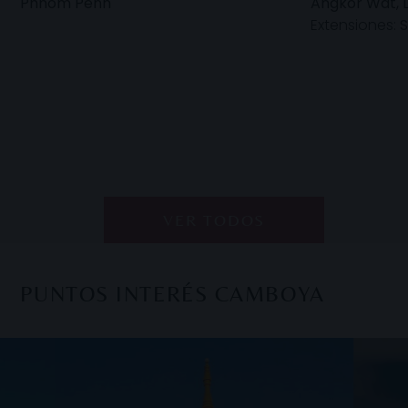
Phnom Penh
Angkor Wat, 
Extensiones:
S
VER TODOS
PUNTOS INTERÉS CAMBOYA