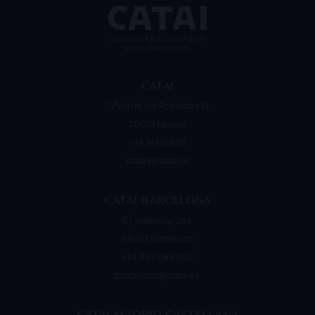
Su c
CATAI
C/Vía de los Poblados 13
28033
Madrid
+34 914091125
catai@catai.es
CATAI BARCELONA
C/ Valencia, 266
08007
Barcelona
+34 932 088 902
barcelona@catai.es
CATAI MADRID CASTELLANA