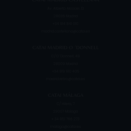
Av. Alberto Alcocer, 13
28036
Madrid
+34 914 841 010
madrid.castellana@catai.es
CATAI MADRID O ´DONNELL
C/ O´Donnell, 49
28009
Madrid
+34 919 910 405
madrid.retiro@catai.es
CATAI MÁLAGA
C/ Hilera, 7
29007
Málaga
+ 34 951 766 273
malaga@catai.es