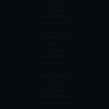
C/ O´Donnell, 49
28009
Madrid
+34 919 910 405
madrid.retiro@catai.es
CATAI MÁLAGA
C/ Hilera, 7
29007
Málaga
+ 34 951 766 273
malaga@catai.es
CATAI VALENCIA
C/ Correos, 4
46002
Valencia
+34 962 565 332
valencia.correos@catai.es