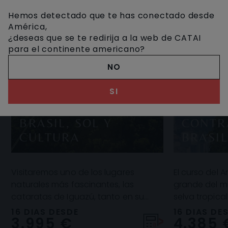
Hemos detectado que te has conectado desde
América,
¿deseas que se te redirija a la web de CATAI
para el continente americano?
NO
SI
BRASIL, SOL Y
CONTR
CULTURA
BRASI
Visitaremos uno de los lugares
El curso del 
naturales más fascinantes, las
grande del m
cataratas de Iguazú, tanto en su
selva tropica
lado argentino como brasileño;
biodiversidad
16 DIAS DESDE
16 DIAS DE
3.995 €
4.385 
descubriremos Rio de Jan
sorprende por