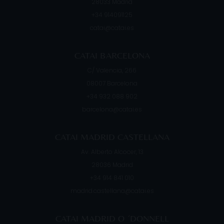
28033
Madrid
+34 914091125
catai@catai.es
CATAI BARCELONA
C/ Valencia, 266
08007
Barcelona
+34 932 088 902
barcelona@catai.es
CATAI MADRID CASTELLANA
Av. Alberto Alcocer, 13
28036
Madrid
+34 914 841 010
madrid.castellana@catai.es
CATAI MADRID O ´DONNELL